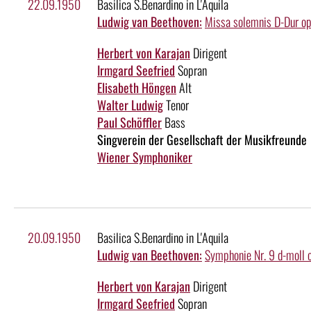
22.09.1950
Basilica S.Benardino in L'Aquila
Ludwig van Beethoven:
Missa solemnis D-Dur o
Herbert von Karajan
Dirigent
Irmgard Seefried
Sopran
Elisabeth Höngen
Alt
Walter Ludwig
Tenor
Paul Schöffler
Bass
Singverein der Gesellschaft der Musikfreunde
Wiener Symphoniker
20.09.1950
Basilica S.Benardino in L'Aquila
Ludwig van Beethoven:
Symphonie Nr. 9 d-moll 
Herbert von Karajan
Dirigent
Irmgard Seefried
Sopran