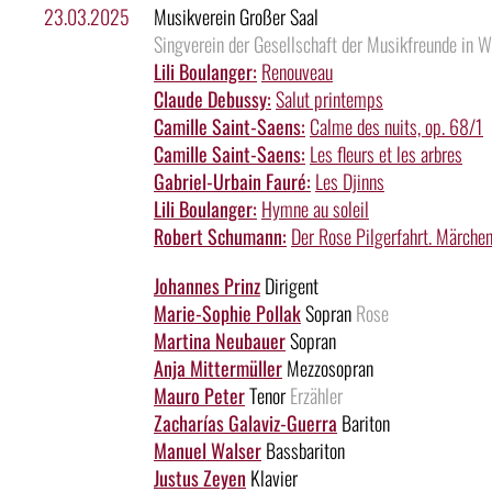
23.03.2025
Musikverein Großer Saal
Singverein der Gesellschaft der Musikfreunde in Wi
Lili Boulanger:
Renouveau
Claude Debussy:
Salut printemps
Camille Saint-Saens:
Calme des nuits, op. 68/1
Camille Saint-Saens:
Les fleurs et les arbres
Gabriel-Urbain Fauré:
Les Djinns
Lili Boulanger:
Hymne au soleil
Robert Schumann:
Der Rose Pilgerfahrt. Märchen 
Johannes Prinz
Dirigent
Marie-Sophie Pollak
Sopran
Rose
Martina Neubauer
Sopran
Anja Mittermüller
Mezzosopran
Mauro Peter
Tenor
Erzähler
Zacharías Galaviz-Guerra
Bariton
Manuel Walser
Bassbariton
Justus Zeyen
Klavier