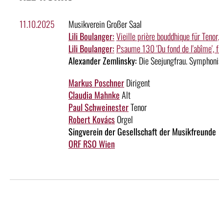
11.10.2025
Musikverein Großer Saal
Lili Boulanger:
Vieille prière bouddhique für Teno
Lili Boulanger:
Psaume 130 'Du fond de l'abîme', f
Alexander Zemlinsky:
Die Seejungfrau. Symphoni
Markus Poschner
Dirigent
Claudia Mahnke
Alt
Paul Schweinester
Tenor
Robert Kovács
Orgel
Singverein der Gesellschaft der Musikfreunde
ORF RSO Wien