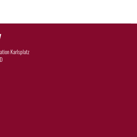
y
tion Karlsplatz
 D