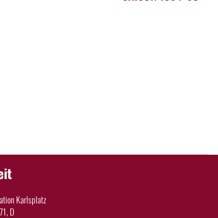
eit
tion Karlsplatz
71, D