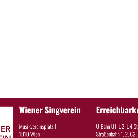
Wiener Singverein
Erreichbark
Musikvereinsplatz 1
U-Bahn U1, U2, U4 Sta
1010 Wien
Straßenbahn 1, 2, 62, 