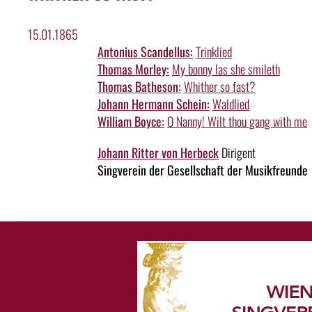
15.01.1865
Antonius Scandellus:
Trinklied
Thomas Morley:
My bonny las she smileth
Thomas Batheson:
Whither so fast?
Johann Hermann Schein:
Waldlied
William Boyce:
O Nanny! Wilt thou gang with me
Johann Ritter von Herbeck
Dirigent
Singverein der Gesellschaft der Musikfreunde