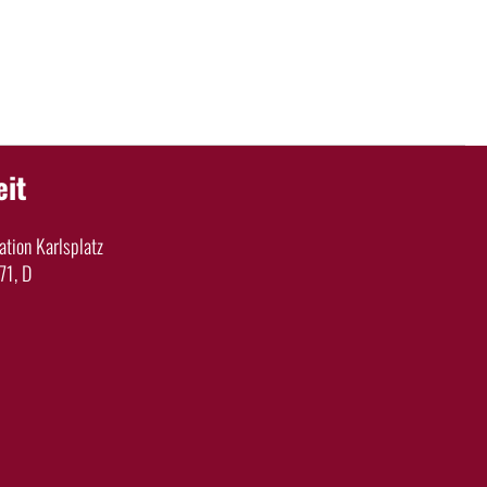
eit
tion Karlsplatz
71, D