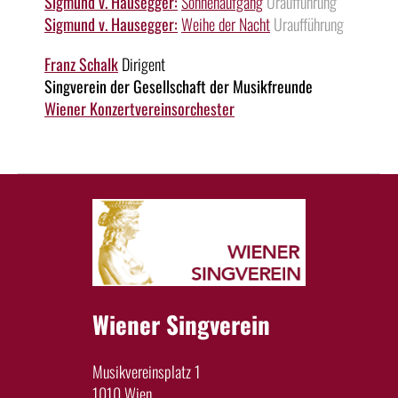
Sigmund v. Hausegger:
Sonnenaufgang
Uraufführung
Sigmund v. Hausegger:
Weihe der Nacht
Uraufführung
Franz Schalk
Dirigent
Singverein der Gesellschaft der Musikfreunde
Wiener Konzertvereinsorchester
Wiener Singverein
Musikvereinsplatz 1
1010 Wien