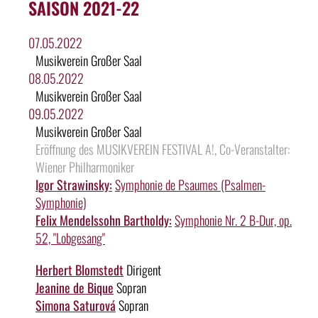
SAISON 2021-22
07.05.2022
Musikverein Großer Saal
08.05.2022
Musikverein Großer Saal
09.05.2022
Musikverein Großer Saal
Eröffnung des MUSIKVEREIN FESTIVAL A!, Co-Veranstalter:
Wiener Philharmoniker
Igor Strawinsky:
Symphonie de Psaumes (Psalmen-
Symphonie)
Felix Mendelssohn Bartholdy:
Symphonie Nr. 2 B-Dur, op.
52, "Lobgesang"
Herbert Blomstedt
Dirigent
Jeanine de Bique
Sopran
Simona Saturová
Sopran