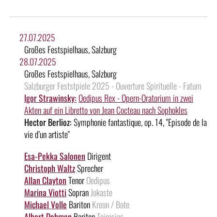
27.07.2025
Großes Festspielhaus, Salzburg
28.07.2025
Großes Festspielhaus, Salzburg
Salzburger Feststpiele 2025 - Ouverture Spirituelle - Fatum
Igor Strawinsky:
Oedipus Rex - Opern-Oratorium in zwei
Akten auf ein Libretto von Jean Cocteau nach Sophokles
Hector Berlioz:
Symphonie fantastique, op. 14, "Episode de la
vie d’un artiste"
Esa-Pekka Salonen
Dirigent
Christoph Waltz
Sprecher
Allan Clayton
Tenor
Oedipus
Marina Viotti
Sopran
Jokaste
Michael Volle
Bariton
Kreon / Bote
Albert Dohmen
Bariton
Teiresias