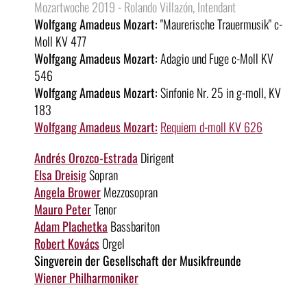
Mozartwoche 2019 - Rolando Villazón, Intendant
Wolfgang Amadeus Mozart:
"Maurerische Trauermusik" c-
Moll KV 477
Wolfgang Amadeus Mozart:
Adagio und Fuge c-Moll KV
546
Wolfgang Amadeus Mozart:
Sinfonie Nr. 25 in g-moll, KV
183
Wolfgang Amadeus Mozart:
Requiem d-moll KV 626
Andrés Orozco-Estrada
Dirigent
Elsa Dreisig
Sopran
Angela Brower
Mezzosopran
Mauro Peter
Tenor
Adam Plachetka
Bassbariton
Robert Kovács
Orgel
Singverein der Gesellschaft der Musikfreunde
Wiener Philharmoniker