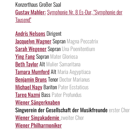
Konzerthaus Großer Saal
Gustav Mahler:
Symphonie Nr. 8 Es-Dur, "Symphonie der
Tausend"
Andrís Nelsons
Dirigent
Jacquelyn Wagner
Sopran
Magna Peccatrix
Sarah Wegener
Sopran
Una Poenitentium
Ying Fang
Sopran
Mater Gloriosa
Beth Taylor
Alt
Mulier Samaritana
Tamara Mumford
Alt
Maria Aegyptiaca
Benjamin Bruns
Tenor
Doctor Marianus
Michael Nagy
Bariton
Pater Ecstaticus
Tareq Nazmi
Bass
Pater Profundus
Wiener Sängerknaben
Singverein der Gesellschaft der Musikfreunde
erster Chor
Wiener Singakademie
zweiter Chor
Wiener Philharmoniker