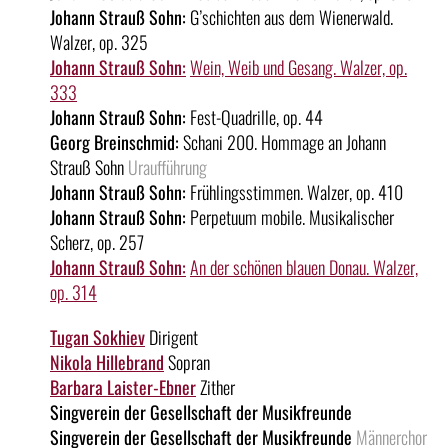
Johann Strauß Sohn:
G’schichten aus dem Wienerwald.
Walzer, op. 325
Johann Strauß Sohn:
Wein, Weib und Gesang. Walzer, op.
333
Johann Strauß Sohn:
Fest-Quadrille, op. 44
Georg Breinschmid:
Schani 200. Hommage an Johann
Strauß Sohn
Uraufführung
Johann Strauß Sohn:
Frühlingsstimmen. Walzer, op. 410
Johann Strauß Sohn:
Perpetuum mobile. Musikalischer
Scherz, op. 257
Johann Strauß Sohn:
An der schönen blauen Donau. Walzer,
op. 314
Tugan Sokhiev
Dirigent
Nikola Hillebrand
Sopran
Barbara Laister-Ebner
Zither
Singverein der Gesellschaft der Musikfreunde
Singverein der Gesellschaft der Musikfreunde
Männerchor