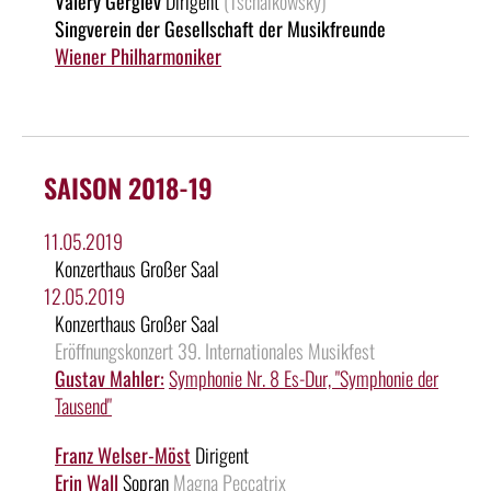
Valery Gergiev
Dirigent
(Tschaikowsky)
Singverein der Gesellschaft der Musikfreunde
Wiener Philharmoniker
SAISON 2018-19
11.05.2019
Konzerthaus Großer Saal
12.05.2019
Konzerthaus Großer Saal
Eröffnungskonzert 39. Internationales Musikfest
Gustav Mahler:
Symphonie Nr. 8 Es-Dur, "Symphonie der
Tausend"
Franz Welser-Möst
Dirigent
Erin Wall
Sopran
Magna Peccatrix