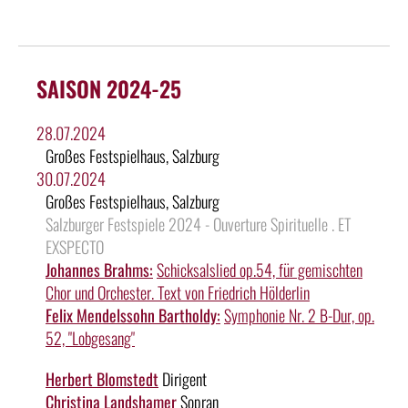
SAISON 2024-25
28.07.2024
Großes Festspielhaus, Salzburg
30.07.2024
Großes Festspielhaus, Salzburg
Salzburger Festspiele 2024 - Ouverture Spirituelle . ET
EXSPECTO
Johannes Brahms:
Schicksalslied op.54, für gemischten
Chor und Orchester. Text von Friedrich Hölderlin
Felix Mendelssohn Bartholdy:
Symphonie Nr. 2 B-Dur, op.
52, "Lobgesang"
Herbert Blomstedt
Dirigent
Christina Landshamer
Sopran