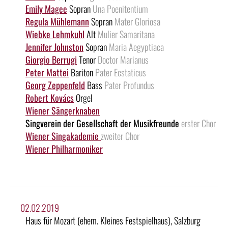
Emily Magee
Sopran
Una Poenitentium
Regula Mühlemann
Sopran
Mater Gloriosa
Wiebke Lehmkuhl
Alt
Mulier Samaritana
Jennifer Johnston
Sopran
Maria Aegyptiaca
Giorgio Berrugi
Tenor
Doctor Marianus
Peter Mattei
Bariton
Pater Ecstaticus
Georg Zeppenfeld
Bass
Pater Profundus
Robert Kovács
Orgel
Wiener Sängerknaben
Singverein der Gesellschaft der Musikfreunde
erster Chor
Wiener Singakademie
zweiter Chor
Wiener Philharmoniker
02.02.2019
Haus für Mozart (ehem. Kleines Festspielhaus), Salzburg