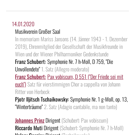
14.01.2020
Musikverein Großer Saal
In memoriam Mariss Jansons (14. Jänner 1943 - 1. Dezember
2019), Ehrenmitglied der Gesellschaft der Musikfreunde in
Wien und der Wiener Philharmoniker Gedenkstunde
Franz Schubert:
Symphonie Nr. 7 h-Moll, D 759, "Die
Unvollendete"
1. Satz (Allegro moderato)
Franz Schubert:
Pax vobiscum, D 551 ("Der Friede sei mit
euch")
Satz für vierstimmigen Chor a cappella von Johann
Ritter von Herbeck
Pjotr Iljitsch Tschaikowsky:
Symphonie Nr. 1 g-Moll, op. 13,
"Winterträume"
2. Satz (Adagio cantabile, ma non tanto)
Johannes Prinz
Dirigent
(Schubert: Pax vobiscum)
Riccardo Muti
Dirigent
(Schubert: Symphonie Nr. 7 h-Moll)