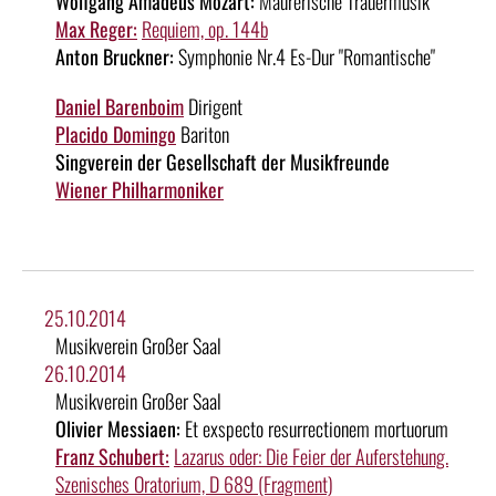
Wolfgang Amadeus Mozart:
Maurerische Trauermusik
Max Reger:
Requiem, op. 144b
Anton Bruckner:
Symphonie Nr.4 Es-Dur "Romantische"
Daniel Barenboim
Dirigent
Placido Domingo
Bariton
Singverein der Gesellschaft der Musikfreunde
Wiener Philharmoniker
25.10.2014
Musikverein Großer Saal
26.10.2014
Musikverein Großer Saal
Olivier Messiaen:
Et exspecto resurrectionem mortuorum
Franz Schubert:
Lazarus oder: Die Feier der Auferstehung.
Szenisches Oratorium, D 689 (Fragment)