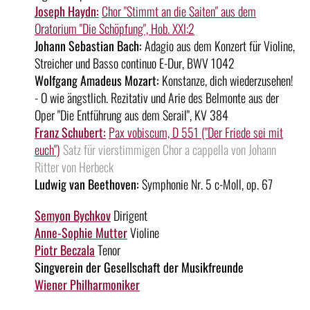
Joseph Haydn:
Chor "Stimmt an die Saiten" aus dem
Oratorium "Die Schöpfung", Hob. XXI:2
Johann Sebastian Bach:
Adagio aus dem Konzert für Violine,
Streicher und Basso continuo E-Dur, BWV 1042
Wolfgang Amadeus Mozart:
Konstanze, dich wiederzusehen!
- O wie ängstlich. Rezitativ und Arie des Belmonte aus der
Oper "Die Entführung aus dem Serail", KV 384
Franz Schubert:
Pax vobiscum, D 551 ("Der Friede sei mit
euch")
Satz für vierstimmigen Chor a cappella von Johann
Ritter von Herbeck
Ludwig van Beethoven:
Symphonie Nr. 5 c-Moll, op. 67
Semyon Bychkov
Dirigent
Anne-Sophie Mutter
Violine
Piotr Beczala
Tenor
Singverein der Gesellschaft der Musikfreunde
Wiener Philharmoniker