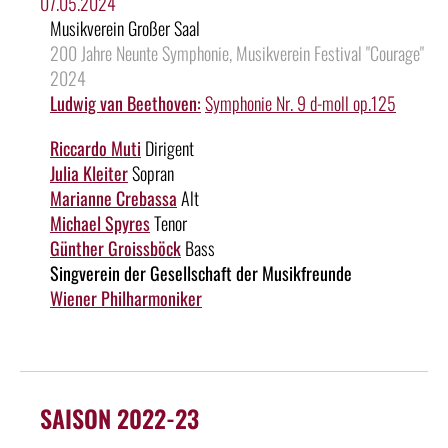
07.05.2024
Musikverein Großer Saal
200 Jahre Neunte Symphonie, Musikverein Festival "Courage"
2024
Ludwig van Beethoven:
Symphonie Nr. 9 d-moll op.125
Riccardo Muti
Dirigent
Julia Kleiter
Sopran
Marianne Crebassa
Alt
Michael Spyres
Tenor
Günther Groissböck
Bass
Singverein der Gesellschaft der Musikfreunde
Wiener Philharmoniker
SAISON 2022-23