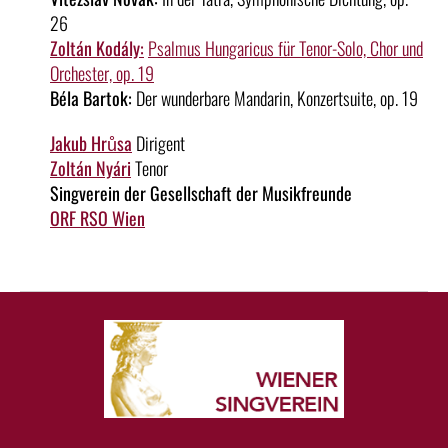
26
Zoltán Kodály:
Psalmus Hungaricus für Tenor-Solo, Chor und
Orchester, op. 19
Béla Bartok:
Der wunderbare Mandarin, Konzertsuite, op. 19
Jakub Hrůsa
Dirigent
Zoltán Nyári
Tenor
Singverein der Gesellschaft der Musikfreunde
ORF RSO Wien