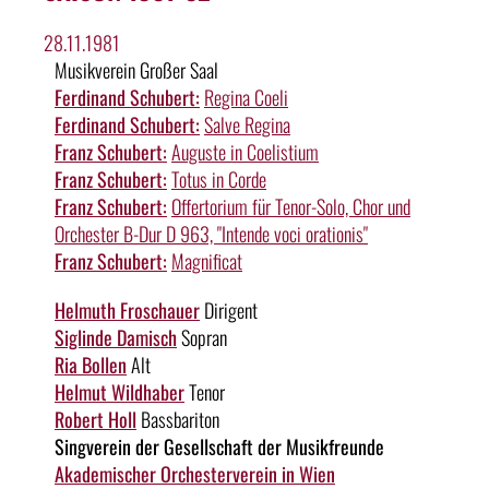
28.11.1981
Musikverein Großer Saal
Ferdinand Schubert:
Regina Coeli
Ferdinand Schubert:
Salve Regina
Franz Schubert:
Auguste in Coelistium
Franz Schubert:
Totus in Corde
Franz Schubert:
Offertorium für Tenor-Solo, Chor und
Orchester B-Dur D 963, "Intende voci orationis"
Franz Schubert:
Magnificat
Helmuth Froschauer
Dirigent
Siglinde Damisch
Sopran
Ria Bollen
Alt
Helmut Wildhaber
Tenor
Robert Holl
Bassbariton
Singverein der Gesellschaft der Musikfreunde
Akademischer Orchesterverein in Wien