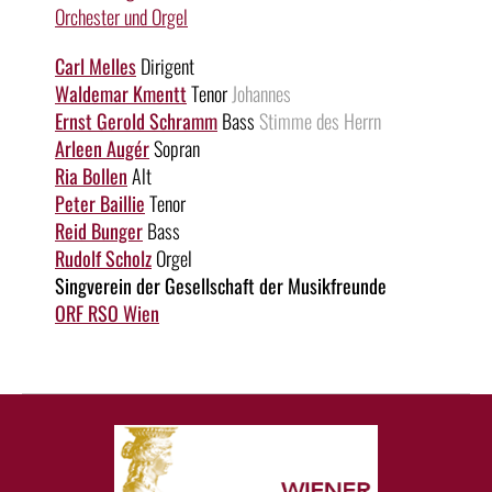
Orchester und Orgel
Carl Melles
Dirigent
Waldemar Kmentt
Tenor
Johannes
Ernst Gerold Schramm
Bass
Stimme des Herrn
Arleen Augér
Sopran
Ria Bollen
Alt
Peter Baillie
Tenor
Reid Bunger
Bass
Rudolf Scholz
Orgel
Singverein der Gesellschaft der Musikfreunde
ORF RSO Wien