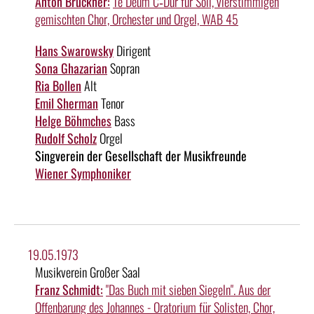
Anton Bruckner:
Te Deum C‑Dur für Soli, vierstimmigen
gemischten Chor, Orchester und Orgel, WAB 45
Hans Swarowsky
Dirigent
Sona Ghazarian
Sopran
Ria Bollen
Alt
Emil Sherman
Tenor
Helge Böhmches
Bass
Rudolf Scholz
Orgel
Singverein der Gesellschaft der Musikfreunde
Wiener Symphoniker
19.05.1973
Musikverein Großer Saal
Franz Schmidt:
"Das Buch mit sieben Siegeln". Aus der
Offenbarung des Johannes - Oratorium für Solisten, Chor,