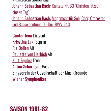
Johann Sebastian Bach:
Kantate Nr. 63 "Christen, ätzet
diesen Tag"
Johann Sebastian Bach:
Magnificat für Soli, Chor, Orchester
und Basso continuo D - Dur, BWV 243
Günter Jena
Dirigent
Krisztina Laki
Sopran
Ria Bollen
Alt
Paulette von Herbich
Alt
Kurt Equiluz
Tenor
Anton Scharinger
Bass
Singverein der Gesellschaft der Musikfreunde
Wiener Symphoniker
SAISON 1981-82