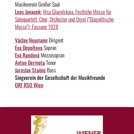
Musikverein Großer Saal
Leos Janacek:
Msa Glagolskaja. Festliche Messe für
Soloquartett, Chor, Orchester und Orgel ("Glagolitische
Messe"); Fassung 1928
Václav Neumann
Dirigent
Eva Depoltova
Sopran
Evá Randová
Mezzosopran
Anton Dermota
Tenor
Jaroslav Staijnc
Bass
Singverein der Gesellschaft der Musikfreunde
ORF RSO Wien