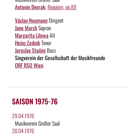
Antonin Dvorak:
Requiem, op.89
Václav Neumann
Dirigent
Jane Marsh
Sopran
Margarita Lilowa
Alt
Heinz Zednik
Tenor
Jaroslav Staijnc
Bass
Singverein der Gesellschaft der Musikfreunde
ORF RSO Wien
SAISON 1975-76
29.04.1976
Musikverein Großer Saal
30.04.1976