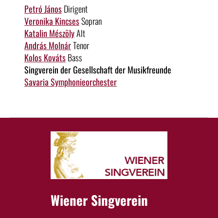
Petró János
Dirigent
Veronika Kincses
Sopran
Katalin Mészöly
Alt
András Molnár
Tenor
Kolos Kováts
Bass
Singverein der Gesellschaft der Musikfreunde
Savaria Symphonieorchester
Wiener Singverein