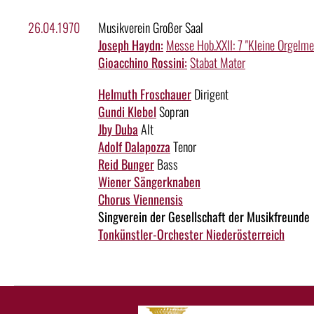
26.04.1970
Musikverein Großer Saal
Joseph Haydn:
Messe Hob.XXII: 7 "Kleine Orgelme
Gioacchino Rossini:
Stabat Mater
Helmuth Froschauer
Dirigent
Gundi Klebel
Sopran
Jby Duba
Alt
Adolf Dalapozza
Tenor
Reid Bunger
Bass
Wiener Sängerknaben
Chorus Viennensis
Singverein der Gesellschaft der Musikfreunde
Tonkünstler-Orchester Niederösterreich