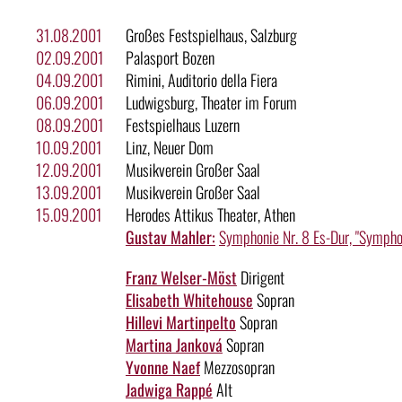
31.08.2001
Großes Festspielhaus, Salzburg
02.09.2001
Palasport Bozen
04.09.2001
Rimini, Auditorio della Fiera
06.09.2001
Ludwigsburg, Theater im Forum
08.09.2001
Festspielhaus Luzern
10.09.2001
Linz, Neuer Dom
12.09.2001
Musikverein Großer Saal
13.09.2001
Musikverein Großer Saal
15.09.2001
Herodes Attikus Theater, Athen
Gustav Mahler:
Symphonie Nr. 8 Es-Dur, "Sympho
Franz Welser-Möst
Dirigent
Elisabeth Whitehouse
Sopran
Hillevi Martinpelto
Sopran
Martina Janková
Sopran
Yvonne Naef
Mezzosopran
Jadwiga Rappé
Alt