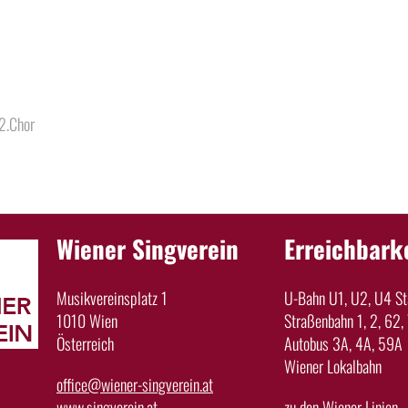
2.Chor
Wiener Singverein
Erreichbark
Musikvereinsplatz 1
U-Bahn U1, U2, U4 Sta
1010 Wien
Straßenbahn 1, 2, 62, 
Österreich
Autobus 3A, 4A, 59A
Wiener Lokalbahn
office@wiener-singverein.at
www.singverein.at
zu den Wiener Linien