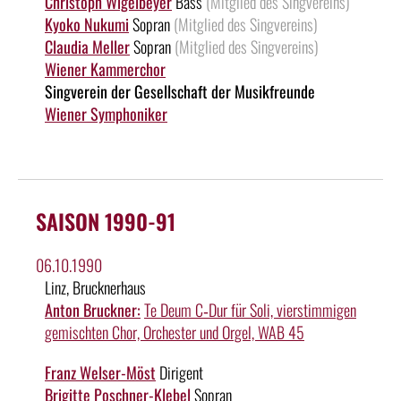
Christoph Wigelbeyer
Bass
(Mitglied des Singvereins)
Kyoko Nukumi
Sopran
(Mitglied des Singvereins)
Claudia Meller
Sopran
(Mitglied des Singvereins)
Wiener Kammerchor
Singverein der Gesellschaft der Musikfreunde
Wiener Symphoniker
SAISON 1990-91
06.10.1990
Linz, Brucknerhaus
Anton Bruckner:
Te Deum C‑Dur für Soli, vierstimmigen
gemischten Chor, Orchester und Orgel, WAB 45
Franz Welser-Möst
Dirigent
Brigitte Poschner-Klebel
Sopran