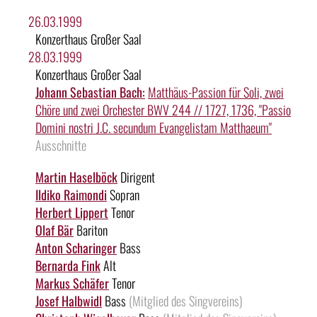
26.03.1999
Konzerthaus Großer Saal
28.03.1999
Konzerthaus Großer Saal
Johann Sebastian Bach:
Matthäus-Passion für Soli, zwei
Chöre und zwei Orchester BWV 244 // 1727, 1736, "Passio
Domini nostri J.C. secundum Evangelistam Matthaeum"
Ausschnitte
Martin Haselböck
Dirigent
Ildiko Raimondi
Sopran
Herbert Lippert
Tenor
Olaf Bär
Bariton
Anton Scharinger
Bass
Bernarda Fink
Alt
Markus Schäfer
Tenor
Josef Halbwidl
Bass
(Mitglied des Singvereins)