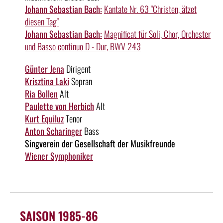
Johann Sebastian Bach:
Kantate Nr. 63 "Christen, ätzet
diesen Tag"
Johann Sebastian Bach:
Magnificat für Soli, Chor, Orchester
und Basso continuo D - Dur, BWV 243
Günter Jena
Dirigent
Krisztina Laki
Sopran
Ria Bollen
Alt
Paulette von Herbich
Alt
Kurt Equiluz
Tenor
Anton Scharinger
Bass
Singverein der Gesellschaft der Musikfreunde
Wiener Symphoniker
SAISON 1985-86