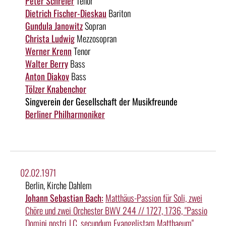
Peter Schreier
Tenor
Dietrich Fischer-Dieskau
Bariton
Gundula Janowitz
Sopran
Christa Ludwig
Mezzosopran
Werner Krenn
Tenor
Walter Berry
Bass
Anton Diakov
Bass
Tölzer Knabenchor
Singverein der Gesellschaft der Musikfreunde
Berliner Philharmoniker
02.02.1971
Berlin, Kirche Dahlem
Johann Sebastian Bach:
Matthäus-Passion für Soli, zwei
Chöre und zwei Orchester BWV 244 // 1727, 1736, "Passio
Domini nostri J.C. secundum Evangelistam Matthaeum"