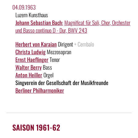
04.09.1963
Luzern Kunsthaus
Johann Sebastian Bach:
Magnificat für Soli, Chor, Orchester
und Basso continuo D - Dur, BWV 243
Herbert von Karajan
Dirigent
+ Cembalo
Christa Ludwig
Mezzosopran
Ernst Haeflinger
Tenor
Walter Berry
Bass
Anton Heiller
Orgel
Singverein der Gesellschaft der Musikfreunde
Berliner Philharmoniker
SAISON 1961-62