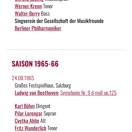
Werner Krenn
Tenor
Walter Berry
Bass
Singverein der Gesellschaft der Musikfreunde
Berliner Philharmoniker
SAISON 1965-66
24.08.1965
Großes Festspielhaus, Salzburg
Ludwig van Beethoven:
Symphonie Nr. 9 d-moll op.125
Karl Böhm
Dirigent
Pilar Lorengar
Sopran
Cvetka Ahlin
Alt
Fritz Wunderlich
Tenor