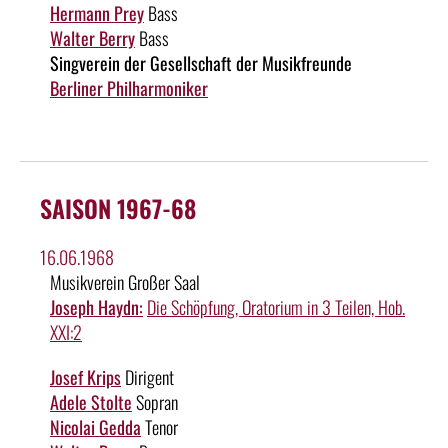
Hermann Prey
Bass
Walter Berry
Bass
Singverein der Gesellschaft der Musikfreunde
Berliner Philharmoniker
SAISON 1967-68
16.06.1968
Musikverein Großer Saal
Joseph Haydn:
Die Schöpfung, Oratorium in 3 Teilen, Hob.
XXI:2
Josef Krips
Dirigent
Adele Stolte
Sopran
Nicolai Gedda
Tenor