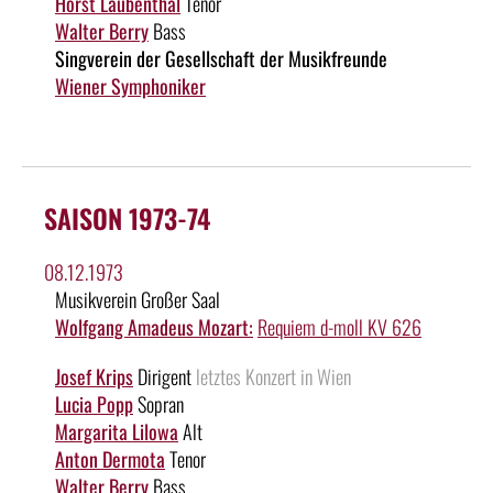
Horst Laubenthal
Tenor
Walter Berry
Bass
Singverein der Gesellschaft der Musikfreunde
Wiener Symphoniker
SAISON 1973-74
08.12.1973
Musikverein Großer Saal
Wolfgang Amadeus Mozart:
Requiem d-moll KV 626
Josef Krips
Dirigent
letztes Konzert in Wien
Lucia Popp
Sopran
Margarita Lilowa
Alt
Anton Dermota
Tenor
Walter Berry
Bass