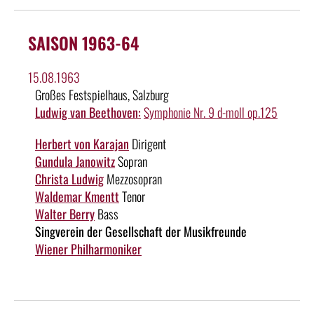
SAISON 1963-64
15.08.1963
Großes Festspielhaus, Salzburg
Ludwig van Beethoven:
Symphonie Nr. 9 d-moll op.125
Herbert von Karajan
Dirigent
Gundula Janowitz
Sopran
Christa Ludwig
Mezzosopran
Waldemar Kmentt
Tenor
Walter Berry
Bass
Singverein der Gesellschaft der Musikfreunde
Wiener Philharmoniker