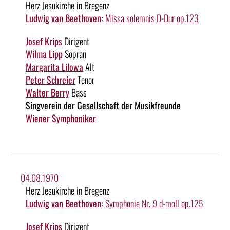
Herz Jesukirche in Bregenz
Ludwig van Beethoven:
Missa solemnis D-Dur op.123
Josef Krips
Dirigent
Wilma Lipp
Sopran
Margarita Lilowa
Alt
Peter Schreier
Tenor
Walter Berry
Bass
Singverein der Gesellschaft der Musikfreunde
Wiener Symphoniker
04.08.1970
Herz Jesukirche in Bregenz
Ludwig van Beethoven:
Symphonie Nr. 9 d-moll op.125
Josef Krips
Dirigent