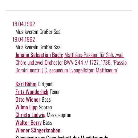
18.04.1962
Musikverein Großer Saal
19.04.1962
Musikverein Großer Saal
Johann Sebastian Bach:
Matthäus-Passion für Soli, zwei
Chöre und zwei Orchester BWV 244 // 1727, 1736, "Passio
Domini nostri J.C. secundum Evangelistam Matthaeum"
Karl Böhm
Dirigent
Fritz Wunderlich
Tenor
Otto Wiener
Bass
Wilma Lipp
Sopran
Christa Ludwig
Mezzosopran
Walter Berry
Bass
Wiener Sängerknaben
Singverein der Gesellschaft der Musikfreunde