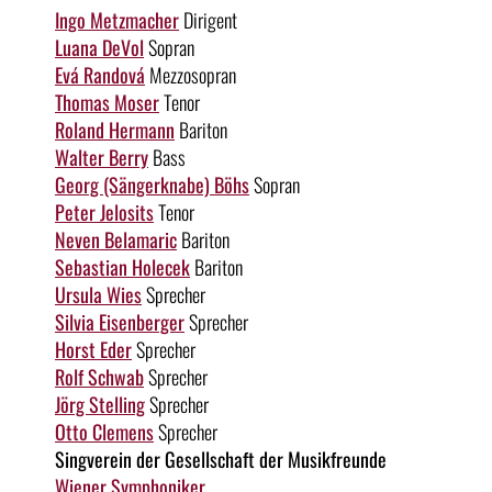
Ingo Metzmacher
Dirigent
Luana DeVol
Sopran
Evá Randová
Mezzosopran
Thomas Moser
Tenor
Roland Hermann
Bariton
Walter Berry
Bass
Georg (Sängerknabe) Böhs
Sopran
Peter Jelosits
Tenor
Neven Belamaric
Bariton
Sebastian Holecek
Bariton
Ursula Wies
Sprecher
Silvia Eisenberger
Sprecher
Horst Eder
Sprecher
Rolf Schwab
Sprecher
Jörg Stelling
Sprecher
Otto Clemens
Sprecher
Singverein der Gesellschaft der Musikfreunde
Wiener Symphoniker