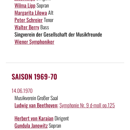
Wilma Lipp
Sopran
Margarita Lilowa
Alt
Peter Schreier
Tenor
Walter Berry
Bass
Singverein der Gesellschaft der Musikfreunde
Wiener Symphoniker
SAISON 1969-70
14.06.1970
Musikverein Großer Saal
Ludwig van Beethoven:
Symphonie Nr. 9 d-moll op.125
Herbert von Karajan
Dirigent
Gundula Janowitz
Sopran