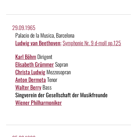
29.09.1965
Palacio de la Musica, Barcelona
Ludwig van Beethoven:
Symphonie Nr. 9 d-moll op.125
Karl Böhm
Dirigent
Elisabeth Grümmer
Sopran
Christa Ludwig
Mezzosopran
Anton Dermota
Tenor
Walter Berry
Bass
Singverein der Gesellschaft der Musikfreunde
Wiener Philharmoniker