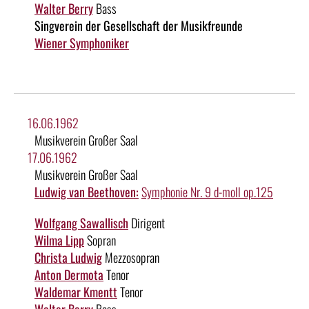
Walter Berry
Bass
Singverein der Gesellschaft der Musikfreunde
Wiener Symphoniker
16.06.1962
Musikverein Großer Saal
17.06.1962
Musikverein Großer Saal
Ludwig van Beethoven:
Symphonie Nr. 9 d-moll op.125
Wolfgang Sawallisch
Dirigent
Wilma Lipp
Sopran
Christa Ludwig
Mezzosopran
Anton Dermota
Tenor
Waldemar Kmentt
Tenor
Walter Berry
Bass