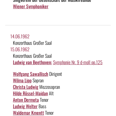
Wiener Symphoniker
14.06.1962
Konzerthaus Großer Saal
15.06.1962
Konzerthaus Großer Saal
Ludwig van Beethoven:
Symphonie Nr. 9 d-moll op.125
Wolfgang Sawallisch
Dirigent
Wilma Lipp
Sopran
Christa Ludwig
Mezzosopran
Hilde Rössel-Majdan
Alt
Anton Dermota
Tenor
Ludwig Welter
Bass
Waldemar Kmentt
Tenor