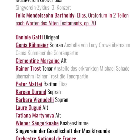
Singverein-Zyklus, 3. Konzert
Felix Mendelssohn Bartholdy:
Elias, Oratorium in 2 Teilen
nach Worten des Alten Testaments, op. 70
Daniele Gatti
Dirigent
Genia Kühmeier
Sopran
Anstelle von Lucy Crowe übernahm
Genia Kühmeier die Sopranpartie
Clementine Margaine
Alt
Rainer Trost
Tenor
Anstelle des erkrankten Michael Schade
übernahm Rainer Trost die Tenorpartie
Peter Mattei
Bariton
Elias
Kareen Durand
Sopran
Barbara Vignudelli
Sopran
Laure Dugué
Alt
Tatiana Martynova
Alt
Wiener Sängerknabe
Knabenstimme
Singverein der Gesellschaft der Musikfreunde
Orchestre National de France