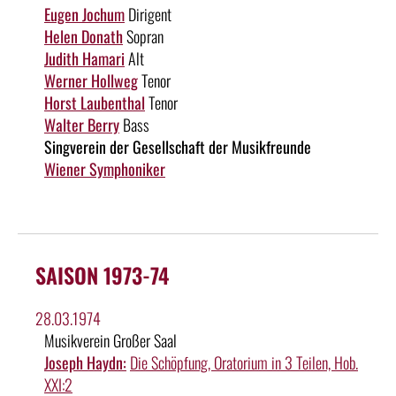
Eugen Jochum
Dirigent
Helen Donath
Sopran
Judith Hamari
Alt
Werner Hollweg
Tenor
Horst Laubenthal
Tenor
Walter Berry
Bass
Singverein der Gesellschaft der Musikfreunde
Wiener Symphoniker
SAISON 1973-74
28.03.1974
Musikverein Großer Saal
Joseph Haydn:
Die Schöpfung, Oratorium in 3 Teilen, Hob.
XXI:2