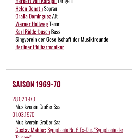
Herbert von Karajan
Dirigent
Helen Donath
Sopran
Oralia Dominguez
Alt
Werner Hollweg
Tenor
Karl Ridderbusch
Bass
Singverein der Gesellschaft der Musikfreunde
Berliner Philharmoniker
SAISON 1969-70
28.02.1970
Musikverein Großer Saal
01.03.1970
Musikverein Großer Saal
Gustav Mahler:
Symphonie Nr. 8 Es-Dur, "Symphonie der
Tausend"