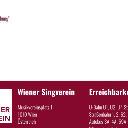
ehung"
Wiener Singverein
Erreichbark
Musikvereinsplatz 1
U-Bahn U1, U2, U4 Sta
1010 Wien
Straßenbahn 1, 2, 62, 
Österreich
Autobus 3A, 4A, 59A