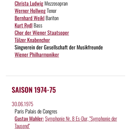
Christa Ludwig
Mezzosopran
Werner Hollweg
Tenor
Bernhard Weikl
Bariton
Kurt Rydl
Bass
Chor der Wiener Staatsoper
Tölzer Knabenchor
Singverein der Gesellschaft der Musikfreunde
Wiener Philharmoniker
SAISON 1974-75
30.06.1975
Paris Palais de Congres
Gustav Mahler:
Symphonie Nr. 8 Es-Dur, "Symphonie der
Tausend"