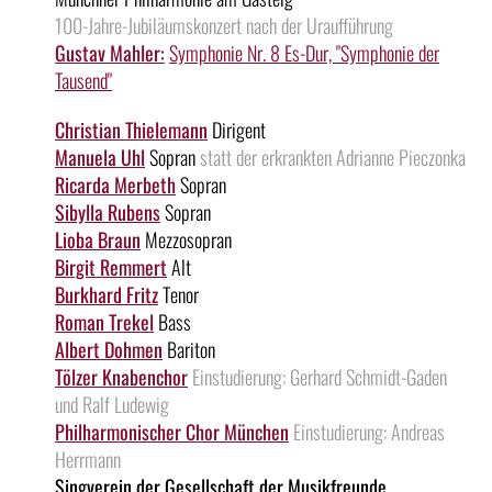
100-Jahre-Jubiläumskonzert nach der Uraufführung
Gustav Mahler:
Symphonie Nr. 8 Es-Dur, "Symphonie der
Tausend"
Christian Thielemann
Dirigent
Manuela Uhl
Sopran
statt der erkrankten Adrianne Pieczonka
Ricarda Merbeth
Sopran
Sibylla Rubens
Sopran
Lioba Braun
Mezzosopran
Birgit Remmert
Alt
Burkhard Fritz
Tenor
Roman Trekel
Bass
Albert Dohmen
Bariton
Tölzer Knabenchor
Einstudierung: Gerhard Schmidt-Gaden
und Ralf Ludewig
Philharmonischer Chor München
Einstudierung: Andreas
Herrmann
Singverein der Gesellschaft der Musikfreunde