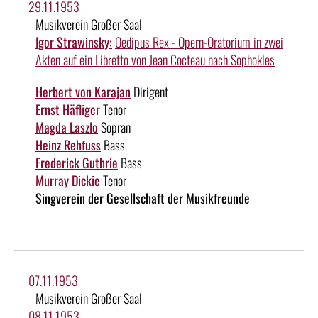
29.11.1953
Musikverein Großer Saal
Igor Strawinsky:
Oedipus Rex - Opern-Oratorium in zwei
Akten auf ein Libretto von Jean Cocteau nach Sophokles
Herbert von Karajan
Dirigent
Ernst Häfliger
Tenor
Magda Laszlo
Sopran
Heinz Rehfuss
Bass
Frederick Guthrie
Bass
Murray Dickie
Tenor
Singverein der Gesellschaft der Musikfreunde
07.11.1953
Musikverein Großer Saal
08.11.1953