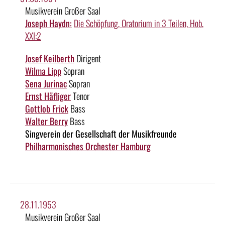
Musikverein Großer Saal
Joseph Haydn:
Die Schöpfung, Oratorium in 3 Teilen, Hob.
XXI:2
Josef Keilberth
Dirigent
Wilma Lipp
Sopran
Sena Jurinac
Sopran
Ernst Häfliger
Tenor
Gottlob Frick
Bass
Walter Berry
Bass
Singverein der Gesellschaft der Musikfreunde
Philharmonisches Orchester Hamburg
28.11.1953
Musikverein Großer Saal