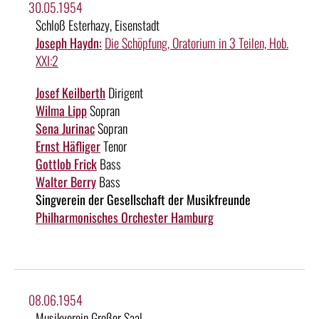
30.05.1954
Schloß Esterhazy, Eisenstadt
Joseph Haydn:
Die Schöpfung, Oratorium in 3 Teilen, Hob.
XXI:2
Josef Keilberth
Dirigent
Wilma Lipp
Sopran
Sena Jurinac
Sopran
Ernst Häfliger
Tenor
Gottlob Frick
Bass
Walter Berry
Bass
Singverein der Gesellschaft der Musikfreunde
Philharmonisches Orchester Hamburg
08.06.1954
Musikverein Großer Saal