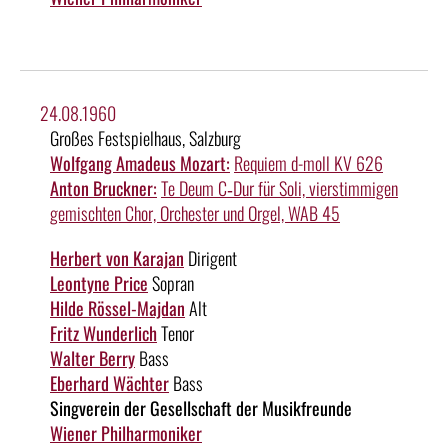
24.08.1960
Großes Festspielhaus, Salzburg
Wolfgang Amadeus Mozart:
Requiem d-moll KV 626
Anton Bruckner:
Te Deum C‑Dur für Soli, vierstimmigen
gemischten Chor, Orchester und Orgel, WAB 45
Herbert von Karajan
Dirigent
Leontyne Price
Sopran
Hilde Rössel-Majdan
Alt
Fritz Wunderlich
Tenor
Walter Berry
Bass
Eberhard Wächter
Bass
Singverein der Gesellschaft der Musikfreunde
Wiener Philharmoniker