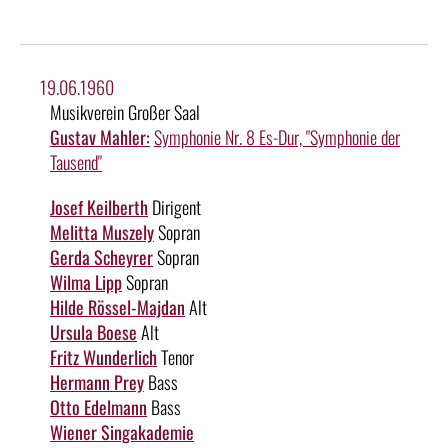
19.06.1960
Musikverein Großer Saal
Gustav Mahler:
Symphonie Nr. 8 Es-Dur, "Symphonie der
Tausend"
Josef Keilberth
Dirigent
Melitta Muszely
Sopran
Gerda Scheyrer
Sopran
Wilma Lipp
Sopran
Hilde Rössel-Majdan
Alt
Ursula Boese
Alt
Fritz Wunderlich
Tenor
Hermann Prey
Bass
Otto Edelmann
Bass
Wiener Singakademie