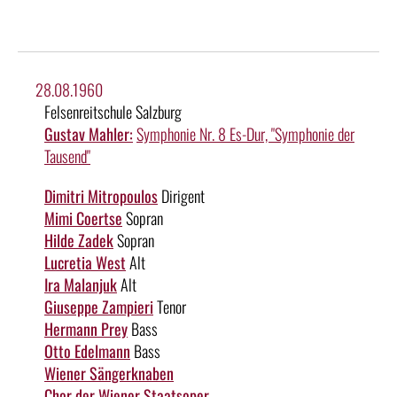
28.08.1960
Felsenreitschule Salzburg
Gustav Mahler:
Symphonie Nr. 8 Es-Dur, "Symphonie der
Tausend"
Dimitri Mitropoulos
Dirigent
Mimi Coertse
Sopran
Hilde Zadek
Sopran
Lucretia West
Alt
Ira Malanjuk
Alt
Giuseppe Zampieri
Tenor
Hermann Prey
Bass
Otto Edelmann
Bass
Wiener Sängerknaben
Chor der Wiener Staatsoper