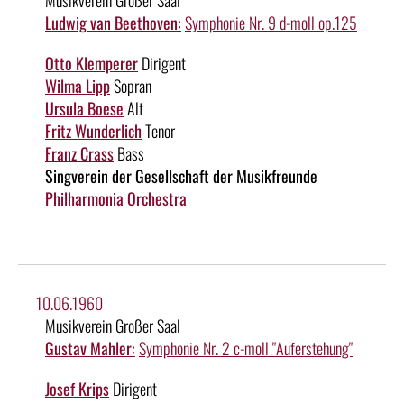
Ludwig van Beethoven:
Symphonie Nr. 9 d-moll op.125
Otto Klemperer
Dirigent
Wilma Lipp
Sopran
Ursula Boese
Alt
Fritz Wunderlich
Tenor
Franz Crass
Bass
Singverein der Gesellschaft der Musikfreunde
Philharmonia Orchestra
10.06.1960
Musikverein Großer Saal
Gustav Mahler:
Symphonie Nr. 2 c-moll "Auferstehung"
Josef Krips
Dirigent