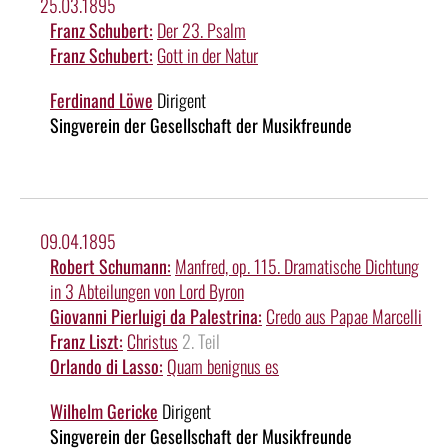
25.03.1895
Franz Schubert:
Der 23. Psalm
Franz Schubert:
Gott in der Natur
Ferdinand Löwe
Dirigent
Singverein der Gesellschaft der Musikfreunde
09.04.1895
Robert Schumann:
Manfred, op. 115. Dramatische Dichtung
in 3 Abteilungen von Lord Byron
Giovanni Pierluigi da Palestrina:
Credo aus Papae Marcelli
Franz Liszt:
Christus
2. Teil
Orlando di Lasso:
Quam benignus es
Wilhelm Gericke
Dirigent
Singverein der Gesellschaft der Musikfreunde