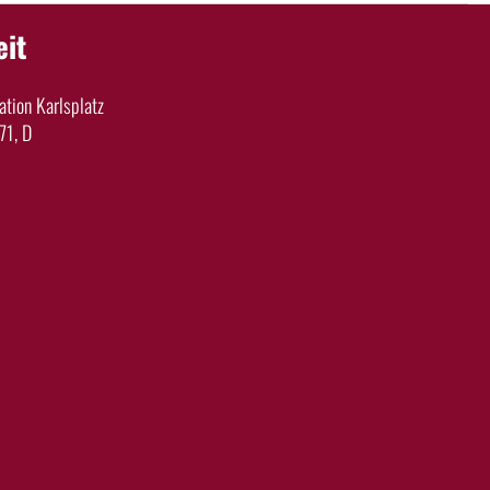
eit
tion Karlsplatz
71, D