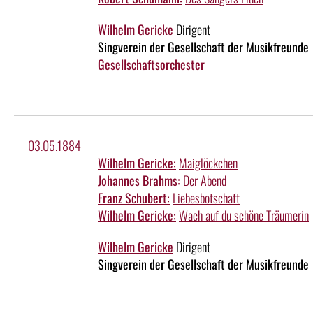
Wilhelm Gericke
Dirigent
Singverein der Gesellschaft der Musikfreunde
Gesellschaftsorchester
03.05.1884
Wilhelm Gericke:
Maiglöckchen
Johannes Brahms:
Der Abend
Franz Schubert:
Liebesbotschaft
Wilhelm Gericke:
Wach auf du schöne Träumerin
Wilhelm Gericke
Dirigent
Singverein der Gesellschaft der Musikfreunde