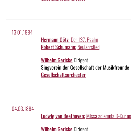
13.01.1884
Hermann Götz:
Der 137. Psalm
Robert Schumann:
Neujahrslied
Wilhelm Gericke
Dirigent
Singverein der Gesellschaft der Musikfreunde
Gesellschaftsorchester
04.03.1884
Ludwig van Beethoven:
Missa solemnis D-Dur o
Wilhelm Gericke
Dirigent