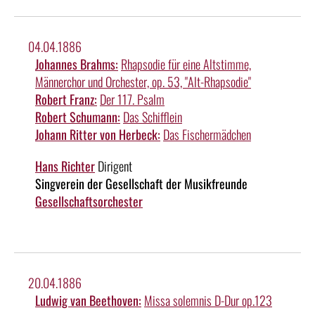
04.04.1886
Johannes Brahms:
Rhapsodie für eine Altstimme,
Männerchor und Orchester, op. 53, "Alt-Rhapsodie"
Robert Franz:
Der 117. Psalm
Robert Schumann:
Das Schifflein
Johann Ritter von Herbeck:
Das Fischermädchen
Hans Richter
Dirigent
Singverein der Gesellschaft der Musikfreunde
Gesellschaftsorchester
20.04.1886
Ludwig van Beethoven:
Missa solemnis D-Dur op.123