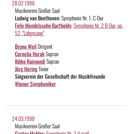
28.02.1998
Musikverein Großer Saal
Ludwig van Beethoven:
Symphonie Nr. 1, C-Dur
Felix Mendelssohn Bartholdy:
Symphonie Nr. 2 B-Dur, op.
52, "Lobgesang"
Bruno Weil
Dirigent
Cornelia Horak
Sopran
Ildiko Raimondi
Sopran
Jörg Hering
Tenor
Singverein der Gesellschaft der Musikfreunde
Wiener Symphoniker
24.03.1998
Musikverein Großer Saal
Gustav Mahler:
Symphonie Nr. 3 d-moll