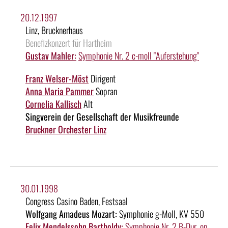
20.12.1997
Linz, Brucknerhaus
Benefizkonzert für Hartheim
Gustav Mahler:
Symphonie Nr. 2 c-moll "Auferstehung"
Franz Welser-Möst
Dirigent
Anna Maria Pammer
Sopran
Cornelia Kallisch
Alt
Singverein der Gesellschaft der Musikfreunde
Bruckner Orchester Linz
30.01.1998
Congress Casino Baden, Festsaal
Wolfgang Amadeus Mozart:
Symphonie g-Moll, KV 550
Felix Mendelssohn Bartholdy:
Symphonie Nr. 2 B-Dur, op.