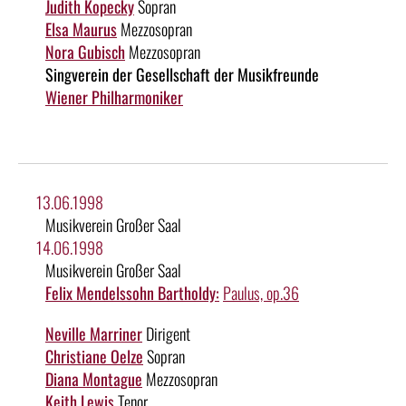
Judith Kopecky
Sopran
Elsa Maurus
Mezzosopran
Nora Gubisch
Mezzosopran
Singverein der Gesellschaft der Musikfreunde
Wiener Philharmoniker
13.06.1998
Musikverein Großer Saal
14.06.1998
Musikverein Großer Saal
Felix Mendelssohn Bartholdy:
Paulus, op.36
Neville Marriner
Dirigent
Christiane Oelze
Sopran
Diana Montague
Mezzosopran
Keith Lewis
Tenor