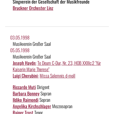
Singverein der Gesellschaft der Musikfreunde
Bruckner Orchester Linz
03.05.1998
Musikverein Großer Saal
05.05.1998
Musikverein Großer Saal
Joseph Haydn:
Te Deum C-Dur, Nr. 23, HOB XXIIIc:2 "für
Kaiserin Marie Therese"
Luigi Cherubini:
Missa Solemnis d-moll
Riccardo Muti
Dirigent
Barbara Bonney
Sopran
Ildiko Raimondi
Sopran
Angelika Kirchschlager
Mezzosopran
Rainer Trost
Tenor