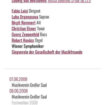
Ludwig van Beethoven:
Missa solemnis D-Dur op.123
Fabio Luisi
Dirigent
Luba Orgonasova
Sopran
Birgit Remmert
Alt
Christian Elsner
Tenor
Georg Zeppenfeld
Bass
Robert Kovács
Orgel
Wiener Symphoniker
Singverein der Gesellschaft der Musikfreunde
07.06.2008
Musikverein Großer Saal
08.06.2008
Musikverein Großer Saal
Festwochen 2008