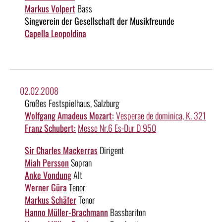
Markus Volpert
Bass
Singverein der Gesellschaft der Musikfreunde
Capella Leopoldina
02.02.2008
Großes Festspielhaus, Salzburg
Wolfgang Amadeus Mozart:
Vesperae de dominica, K. 321
Franz Schubert:
Messe Nr.6 Es-Dur D 950
Sir Charles Mackerras
Dirigent
Miah Persson
Sopran
Anke Vondung
Alt
Werner Güra
Tenor
Markus Schäfer
Tenor
Hanno Müller-Brachmann
Bassbariton