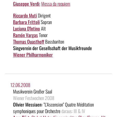
Giuseppe Verdi:
Messa da requiem
Riccardo Muti
Dirigent
Barbara Frittoli
Sopran
Luciana D'Intino
Alt
Ramón Vargas
Tenor
Thomas Quasthoff
Bassbariton
Singverein der Gesellschaft der Musikfreunde
Wiener Philharmoniker
12.06.2008
Musikverein Großer Saal
Wiener Festwochen 2008
Olivier Messiaen:
"L'Ascension" Quatre Méditation
symphoniques pour Orchestre
daraus: III & IV