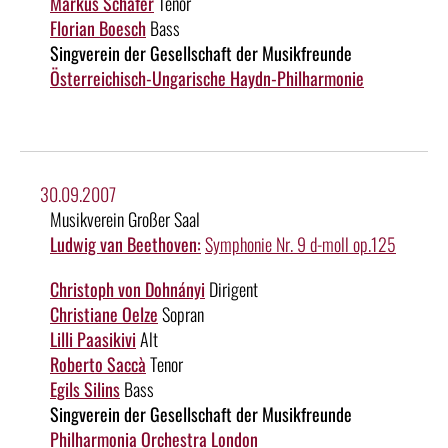
Markus Schäfer
Tenor
Florian Boesch
Bass
Singverein der Gesellschaft der Musikfreunde
Österreichisch-Ungarische Haydn-Philharmonie
30.09.2007
Musikverein Großer Saal
Ludwig van Beethoven:
Symphonie Nr. 9 d-moll op.125
Christoph von Dohnányi
Dirigent
Christiane Oelze
Sopran
Lilli Paasikivi
Alt
Roberto Saccà
Tenor
Egils Silins
Bass
Singverein der Gesellschaft der Musikfreunde
Philharmonia Orchestra London