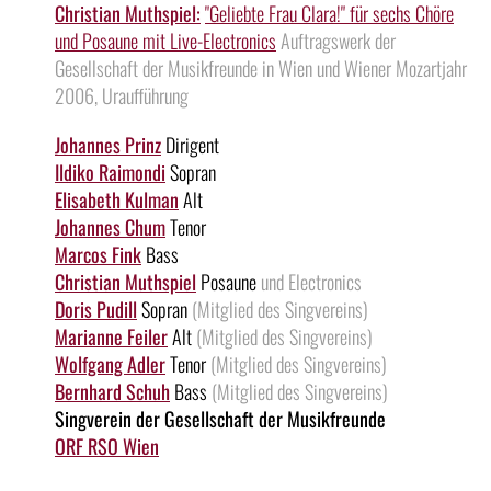
Christian Muthspiel:
"Geliebte Frau Clara!" für sechs Chöre
und Posaune mit Live-Electronics
Auftragswerk der
Gesellschaft der Musikfreunde in Wien und Wiener Mozartjahr
2006, Uraufführung
Johannes Prinz
Dirigent
Ildiko Raimondi
Sopran
Elisabeth Kulman
Alt
Johannes Chum
Tenor
Marcos Fink
Bass
Christian Muthspiel
Posaune
und Electronics
Doris Pudill
Sopran
(Mitglied des Singvereins)
Marianne Feiler
Alt
(Mitglied des Singvereins)
Wolfgang Adler
Tenor
(Mitglied des Singvereins)
Bernhard Schuh
Bass
(Mitglied des Singvereins)
Singverein der Gesellschaft der Musikfreunde
ORF RSO Wien