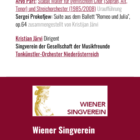
Arvo Pärt:
Stabat Mater für gemischten Chor (Sopran, Alt,
Tenor) und Streichorchester (1985/2008)
Uraufführung
Sergei Prokofjew:
Suite aus dem Ballett "Romeo und Julia",
op.64
zusammengestellt von Kristijan Järvi
Kristjan Järvi
Dirigent
Singverein der Gesellschaft der Musikfreunde
Tonkünstler-Orchester Niederösterreich
Wiener Singverein