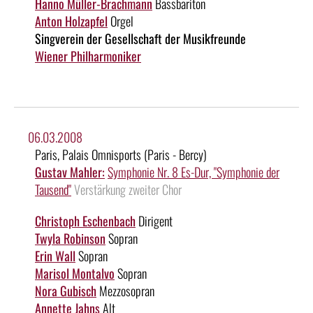
Hanno Müller-Brachmann
Bassbariton
Anton Holzapfel
Orgel
Singverein der Gesellschaft der Musikfreunde
Wiener Philharmoniker
06.03.2008
Paris, Palais Omnisports (Paris - Bercy)
Gustav Mahler:
Symphonie Nr. 8 Es-Dur, "Symphonie der
Tausend"
Verstärkung zweiter Chor
Christoph Eschenbach
Dirigent
Twyla Robinson
Sopran
Erin Wall
Sopran
Marisol Montalvo
Sopran
Nora Gubisch
Mezzosopran
Annette Jahns
Alt