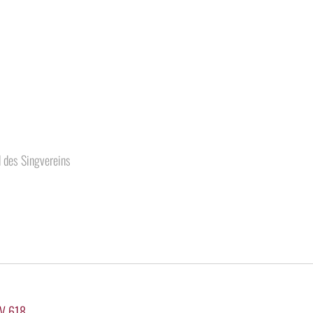
d des Singvereins
KV 618