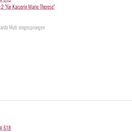
2 "für Kaiserin Marie Therese"
cardo Muti eingesprungen
KV 618