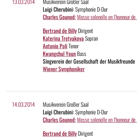
13.03.2014
Musikverein Großer Saal
Luigi Cherubini:
Symphonie D-Dur
Charles Gounod:
Messe solenelle en l'honneur de
Bertrand de Billy
Dirigent
Katerina Tretyakova
Sopran
Antonio Poli
Tenor
Kwangchul Youn
Bass
Singverein der Gesellschaft der Musikfreunde
Wiener Symphoniker
14.03.2014
Musikverein Großer Saal
Luigi Cherubini:
Symphonie D-Dur
Charles Gounod:
Messe solenelle en l'honneur de
Bertrand de Billy
Dirigent