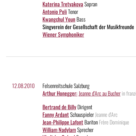
Katerina Tretyakova
Sopran
Antonio Poli
Tenor
Kwangchul Youn
Bass
Singverein der Gesellschaft der Musikfreunde
Wiener Symphoniker
12.08.2010
Felsenreitschule Salzburg
Arthur Honegger:
Jeanne d'Arc au Bucher
in fran
Bertrand de Billy
Dirigent
Fanny Ardant
Schauspieler
Jeanne d'Arc
Jean-Philippe Lafont
Bariton
Frère Dominique
William Nadylam
Sprecher