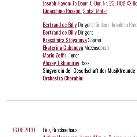
Joseph Haydn:
Te Deum C-Dur, Nr. 23, HOB XXIIIc:
Gioacchino Rossini:
Stabat Mater
Bertrand de Billy
Dirigent
für den erkrankten Ric
Bertrand de Billy
Dirigent
Krassimira Stoyanova
Sopran
Ekaterina Gubanova
Mezzosopran
Mario Zeffiri
Tenor
Alexey Tikhomirov
Bass
Singverein der Gesellschaft der Musikfreunde
Orchestra Cherubini
16.06.2010
Linz, Brucknerhaus