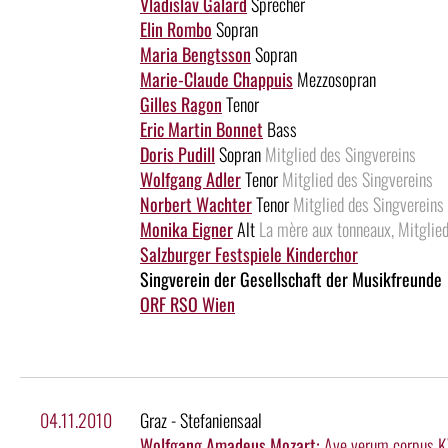
Vladislav Galard
Sprecher
Elin Rombo
Sopran
Maria Bengtsson
Sopran
Marie-Claude Chappuis
Mezzosopran
Gilles Ragon
Tenor
Eric Martin Bonnet
Bass
Doris Pudill
Sopran
Mitglied des Singvereins
Wolfgang Adler
Tenor
Mitglied des Singvereins
Norbert Wachter
Tenor
Mitglied des Singvereins
Monika Eigner
Alt
La mère aux tonneaux, Mitglie
Salzburger Festspiele Kinderchor
Singverein der Gesellschaft der Musikfreunde
ORF RSO Wien
04.11.2010
Graz - Stefaniensaal
Wolfgang Amadeus Mozart:
Ave verum corpus 