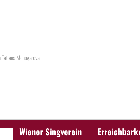
en Tatiana Monogarova
Wiener Singverein
Erreichbark