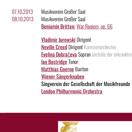
07.10.2013
Musikverein Großer Saal
08.10.2013
Musikverein Großer Saal
Benjamin Britten:
War Reqiem, op. 66
Vladimir Jurowski
Dirigent
Neville Creed
Dirigent
Kammerorchester
Evelina Dobračeva
Sopran
anstelle der erkrankt
Ian Bostridge
Tenor
Matthias Goerne
Bariton
Wiener Sängerknaben
Singverein der Gesellschaft der Musikfreunde
London Philharmonic Orchestra