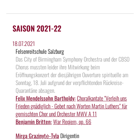
SAISON 2021-22
18.07.2021
Felsenreitschule Salzburg
Das City of Birmingham Symphony Orchestra und der CBSO
Chorus mussten leider ihre Mitwirkung beim
Eröffnungskonzert der diesjährigen Ouverture spirituelle am
Sonntag, 18. Juli aufgrund der verpflichtenden Rückreise-
Quarantäne absagen.
Felix Mendelssohn Bartholdy:
Choralkantate "Verleih uns
Frieden gnädiglich - Gebet nach Worten Martin Luthers" für
gemischten Chor und Orchester MWV A 11
Benjamin Britten:
War Reqiem, op. 66
Mirga Grazinytė-Tyla
Dirigentin