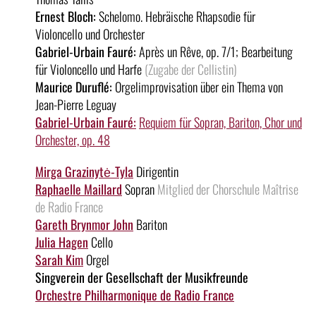
Ernest Bloch:
Schelomo. Hebräische Rhapsodie für
Violoncello und Orchester
Gabriel-Urbain Fauré:
Après un Rêve, op. 7/1; Bearbeitung
für Violoncello und Harfe
(Zugabe der Cellistin)
Maurice Duruflé:
Orgelimprovisation über ein Thema von
Jean-Pierre Leguay
Gabriel-Urbain Fauré:
Requiem für Sopran, Bariton, Chor und
Orchester, op. 48
Mirga Grazinytė-Tyla
Dirigentin
Raphaelle Maillard
Sopran
Mitglied der Chorschule Maîtrise
de Radio France
Gareth Brynmor John
Bariton
Julia Hagen
Cello
Sarah Kim
Orgel
Singverein der Gesellschaft der Musikfreunde
Orchestre Philharmonique de Radio France