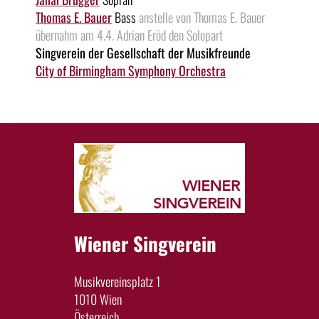
Thomas E. Bauer
Bass
anstelle von Thomas E. Bauer
übernahm am 4.4. Adrian Eröd den Solopart
Singverein der Gesellschaft der Musikfreunde
City of Birmingham Symphony Orchestra
Wiener Singverein
Musikvereinsplatz 1
1010 Wien
Österreich