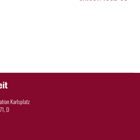
eit
tion Karlsplatz
71, D