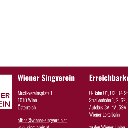
g
Wiener Singverein
Erreichbark
Musikvereinsplatz 1
U-Bahn U1, U2, U4 Sta
1010 Wien
Straßenbahn 1, 2, 62, 
Österreich
Autobus 3A, 4A, 59A
Wiener Lokalbahn
office@wiener-singverein.at
www.singverein.at
zu den Wiener Linien