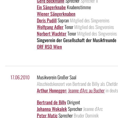
Gerd Böckmann
Sprecher
Sprecher II
Ein Sängerknabe
Knabenstimme
Wiener Sängerknaben
Doris Pudill
Sopran
Mitglied des Singvereins
Wolfgang Adler
Tenor
Mitglied des Singvereins
Norbert Wachter
Tenor
Mitglied des Singvereins
Singverein der Gesellschaft der Musikfreunde
ORF RSO Wien
17.06.2010
Musikverein Großer Saal
Abschiedskonzert von Bertrand de Billy als Chefd
Arthur Honegger:
Jeanne d'Arc au Bucher
in deut
Bertrand de Billy
Dirigent
Johanna Wokalek
Sprecher
Jeanne d'Arc
Peter Matic
Sprecher
Bruder Dominik