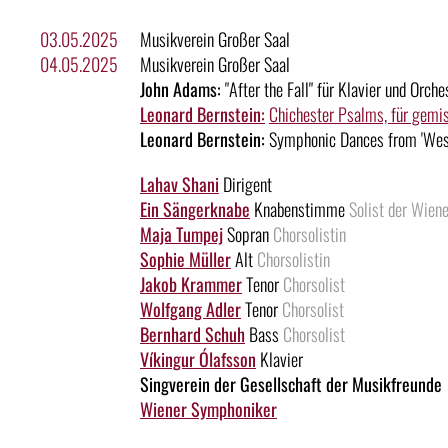
03.05.2025
Musikverein Großer Saal
04.05.2025
Musikverein Großer Saal
John Adams:
"After the Fall" für Klavier und Orch
Leonard Bernstein:
Chichester Psalms, für gemi
Leonard Bernstein:
Symphonic Dances from 'West
Lahav Shani
Dirigent
Ein Sängerknabe
Knabenstimme
Solist der Wien
Maja Tumpej
Sopran
Chorsolistin
Sophie Müller
Alt
Chorsolistin
Jakob Krammer
Tenor
Chorsolist
Wolfgang Adler
Tenor
Chorsolist
Bernhard Schuh
Bass
Chorsolist
Víkingur Ólafsson
Klavier
Singverein der Gesellschaft der Musikfreunde
Wiener Symphoniker