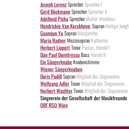
Joseph Lorenz
Sprecher
Sprecher I
Gerd Böckmann
Sprecher
Sprecher II
Adelheid Picha
Sprecher
Mutter Weinfass
Hendrickje Van Kerckhove,
Sopran
Heilige Jungf
Guanqun Yu
Sopran
Margarethe
Maria Radner
Mezzosopran
Katharina
Herbert Lippert
Tenor
Porcus, Herold I
Dan Paul Dumitrescu
Bass
Herold II
Ein Sängerknabe
Knabenstimme
Wiener Sängerknaben
Doris Pudill
Sopran
Mitglied des Singvereins
Wolfgang Adler
Tenor
Mitglied des Singvereins
Norbert Wachter
Tenor
Mitglied des Singvereins
Singverein der Gesellschaft der Musikfreunde
ORF RSO Wien