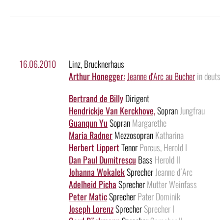
16.06.2010
Linz, Brucknerhaus
Arthur Honegger:
Jeanne d'Arc au Bucher
in deut
Bertrand de Billy
Dirigent
Hendrickje Van Kerckhove,
Sopran
Jungfrau
Guanqun Yu
Sopran
Margarethe
Maria Radner
Mezzosopran
Katharina
Herbert Lippert
Tenor
Porcus, Herold I
Dan Paul Dumitrescu
Bass
Herold II
Johanna Wokalek
Sprecher
Jeanne d´Arc
Adelheid Picha
Sprecher
Mutter Weinfass
Peter Matic
Sprecher
Pater Dominik
Joseph Lorenz
Sprecher
Sprecher I