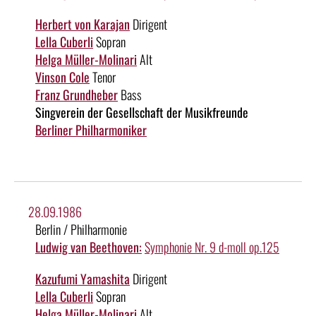
Herbert von Karajan
Dirigent
Lella Cuberli
Sopran
Helga Müller-Molinari
Alt
Vinson Cole
Tenor
Franz Grundheber
Bass
Singverein der Gesellschaft der Musikfreunde
Berliner Philharmoniker
28.09.1986
Berlin / Philharmonie
Ludwig van Beethoven:
Symphonie Nr. 9 d-moll op.125
Kazufumi Yamashita
Dirigent
Lella Cuberli
Sopran
Helga Müller-Molinari
Alt