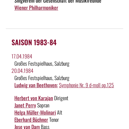
Singverein der Gesellschaft der Musikfreunde
Wiener Philharmoniker
SAISON 1983-84
17.04.1984
Großes Festspielhaus, Salzburg
20.04.1984
Großes Festspielhaus, Salzburg
Ludwig van Beethoven:
Symphonie Nr. 9 d-moll op.125
Herbert von Karajan
Dirigent
Janet Perry
Sopran
Helga Müller-Molinari
Alt
Eberhard Büchner
Tenor
Jose van Dam
Bass