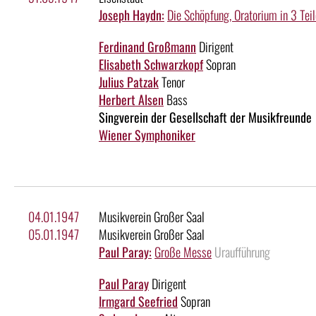
Joseph Haydn:
Die Schöpfung, Oratorium in 3 Teil
Ferdinand Großmann
Dirigent
Elisabeth Schwarzkopf
Sopran
Julius Patzak
Tenor
Herbert Alsen
Bass
Singverein der Gesellschaft der Musikfreunde
Wiener Symphoniker
04.01.1947
Musikverein Großer Saal
05.01.1947
Musikverein Großer Saal
Paul Paray:
Große Messe
Uraufführung
Paul Paray
Dirigent
Irmgard Seefried
Sopran