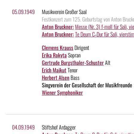
05.09.1949
Musikverein Großer Saal
Festkonzert zum 125. Geburtstag von Anton Bruck
Anton Bruckner:
Messe (Nr. 3) f-moll für Soli, 
Anton Bruckner:
Te Deum C‑Dur für Soli, vierst
Clemens Krauss
Dirigent
Erika Rokyta
Sopran
Gertrude Burgsthaler-Schuster
Alt
Erich Majkut
Tenor
Herbert Alsen
Bass
Singverein der Gesellschaft der Musikfreunde
Wiener Symphoniker
04.09.1949
Stiftshof Ardagger