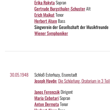
Erika Rokyta
Sopran
Gertrude Burgsthaler-Schuster
Alt
Erich Majkut
Tenor
Herbert Alsen
Bass
Singverein der Gesellschaft der Musikfreunde
Wiener Symphoniker
30.05.1948
Schloß Esterhazy, Eisenstadt
Joseph Haydn:
Die Schöpfung, Oratorium in 3 Teil
Janos Ferencsik
Dirigent
Maria Cebotari
Sopran
Anton Dermota
Tenor