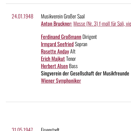
24.01.1948
Musikverein Großer Saal
Anton Bruckner:
Messe (Nr. 3) f-moll für Soli, 
Ferdinand Großmann
Dirigent
Irmgard Seefried
Sopran
Rosette Anday
Alt
Erich Majkut
Tenor
Herbert Alsen
Bass
Singverein der Gesellschaft der Musikfreunde
Wiener Symphoniker
31.05.1947
Eisenstadt