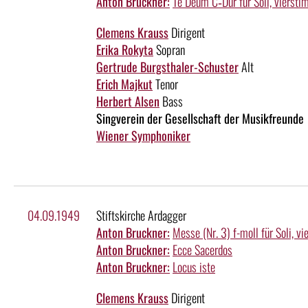
Anton Bruckner:
Te Deum C‑Dur für Soli, vierst
Clemens Krauss
Dirigent
Erika Rokyta
Sopran
Gertrude Burgsthaler-Schuster
Alt
Erich Majkut
Tenor
Herbert Alsen
Bass
Singverein der Gesellschaft der Musikfreunde
Wiener Symphoniker
04.09.1949
Stiftskirche Ardagger
Anton Bruckner:
Messe (Nr. 3) f-moll für Soli, 
Anton Bruckner:
Ecce Sacerdos
Anton Bruckner:
Locus iste
Clemens Krauss
Dirigent