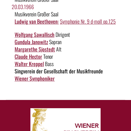
20.03.1966
Musikverein Großer Saal
Ludwig van Beethoven:
Symphonie Nr. 9 d-moll op.125
Wolfgang Sawallisch
Dirigent
Gundula Janowitz
Sopran
Margarethe Sjostedt
Alt
Claude Hector
Tenor
Walter Kreppel
Bass
Singverein der Gesellschaft der Musikfreunde
Wiener Symphoniker