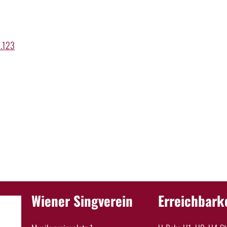
p.123
Wiener Singverein
Erreichbark