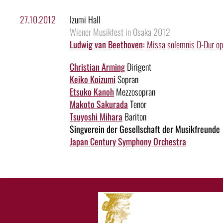
27.10.2012
Izumi Hall
Wiener Musikfest in Osaka 2012
Ludwig van Beethoven:
Missa solemnis D-Dur o
Christian Arming
Dirigent
Keiko Koizumi
Sopran
Etsuko Kanoh
Mezzosopran
Makoto Sakurada
Tenor
Tsuyoshi Mihara
Bariton
Singverein der Gesellschaft der Musikfreunde
Japan Century Symphony Orchestra