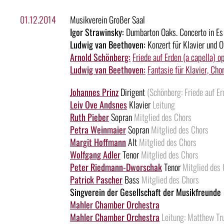
01.12.2014
Musikverein Großer Saal
Igor Strawinsky:
Dumbarton Oaks. Concerto in Es
Ludwig van Beethoven:
Konzert für Klavier und O
Arnold Schönberg:
Friede auf Erden (a capella) o
Ludwig van Beethoven:
Fantasie für Klavier, Cho
Johannes Prinz
Dirigent
(Schönberg: Friede auf Er
Leiv Ove Andsnes
Klavier
Leitung
Ruth Pieber
Sopran
Mitglied des Chors
Petra Weinmaier
Sopran
Mitglied des Chors
Margit Hoffmann
Alt
Mitglied des Chors
Wolfgang Adler
Tenor
Mitglied des Chors
Peter Riedmann-Dworschak
Tenor
Mitglied des
Patrick Pascher
Bass
Mitglied des Chors
Singverein der Gesellschaft der Musikfreunde
Mahler Chamber Orchestra
Mahler Chamber Orchestra
Leitung: Matthew Tr