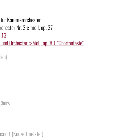
 für Kammerorchester
rchester Nr. 3 c-moll, op. 37
p.13
r und Orchester c-Moll, op. 80, "Chorfantasie"
den)
 Chors
uscott (Konzertmeister)