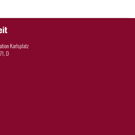
eit
tion Karlsplatz
71, D