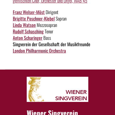
gemischten Chor, Orchester und Orgel, WAB 45
Franz Welser-Möst
Dirigent
Brigitte Poschner-Klebel
Sopran
Linda Watson
Mezzosopran
Rudolf Schasching
Tenor
Anton Scharinger
Bass
Singverein der Gesellschaft der Musikfreunde
London Philharmonic Orchestra
Wiener Singverein