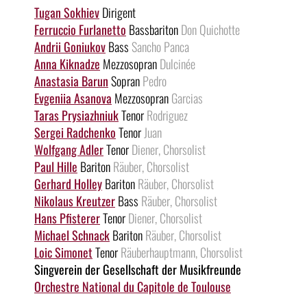
Tugan Sokhiev
Dirigent
Ferruccio Furlanetto
Bassbariton
Don Quichotte
Andrii Goniukov
Bass
Sancho Panca
Anna Kiknadze
Mezzosopran
Dulcinée
Anastasia Barun
Sopran
Pedro
Evgeniia Asanova
Mezzosopran
Garcias
Taras Prysiazhniuk
Tenor
Rodriguez
Sergei Radchenko
Tenor
Juan
Wolfgang Adler
Tenor
Diener, Chorsolist
Paul Hille
Bariton
Räuber, Chorsolist
Gerhard Holley
Bariton
Räuber, Chorsolist
Nikolaus Kreutzer
Bass
Räuber, Chorsolist
Hans Pfisterer
Tenor
Diener, Chorsolist
Michael Schnack
Bariton
Räuber, Chorsolist
Loic Simonet
Tenor
Räuberhauptmann, Chorsolist
Singverein der Gesellschaft der Musikfreunde
Orchestre National du Capitole de Toulouse