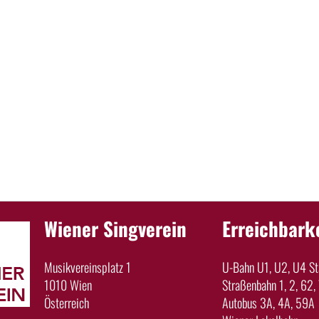
Wiener Singverein
Erreichbark
Musikvereinsplatz 1
U-Bahn U1, U2, U4 Sta
1010 Wien
Straßenbahn 1, 2, 62, 
Österreich
Autobus 3A, 4A, 59A