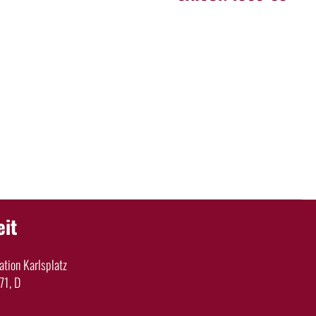
eit
tion Karlsplatz
71, D