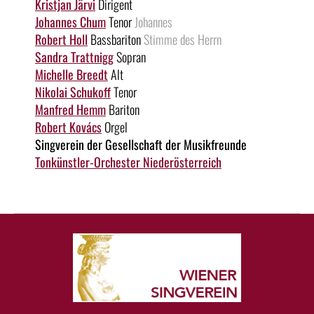
Kristjan Järvi
Dirigent
Johannes Chum
Tenor
Johannes
Robert Holl
Bassbariton
Stimme des Herrn
Sandra Trattnigg
Sopran
Michelle Breedt
Alt
Nikolai Schukoff
Tenor
Manfred Hemm
Bariton
Robert Kovács
Orgel
Singverein der Gesellschaft der Musikfreunde
Tonkünstler-Orchester Niederösterreich