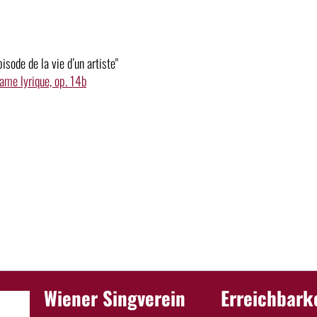
sode de la vie d’un artiste"
rame lyrique, op. 14b
Wiener Singverein
Erreichbark