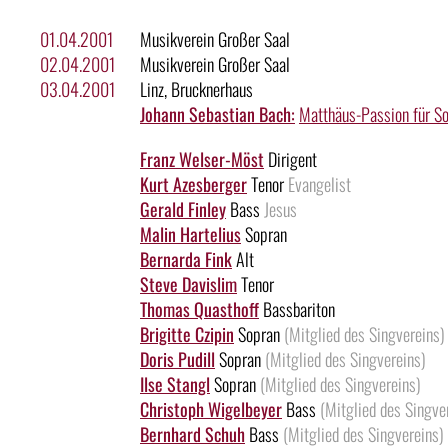
01.04.2001
Musikverein Großer Saal
02.04.2001
Musikverein Großer Saal
03.04.2001
Linz, Brucknerhaus
Johann Sebastian Bach:
Matthäus-Passion für So
Franz Welser-Möst
Dirigent
Kurt Azesberger
Tenor
Evangelist
Gerald Finley
Bass
Jesus
Malin Hartelius
Sopran
Bernarda Fink
Alt
Steve Davislim
Tenor
Thomas Quasthoff
Bassbariton
Brigitte Czipin
Sopran
(Mitglied des Singvereins)
Doris Pudill
Sopran
(Mitglied des Singvereins)
Ilse Stangl
Sopran
(Mitglied des Singvereins)
Christoph Wigelbeyer
Bass
(Mitglied des Singve
Bernhard Schuh
Bass
(Mitglied des Singvereins)