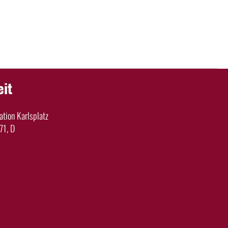
eit
tion Karlsplatz
71, D