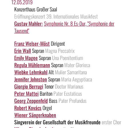
12.05.2019
Konzerthaus Großer Saal
Eröffnungskonzert 39. Internationales Musikfest
Gustav Mahler:
Symphonie Nr. 8 Es-Dur, "Symphonie der
Tausend"
Franz Welser-Möst
Dirigent
Erin Wall
Sopran
Magna Peccatrix
Emily Magee
Sopran
Una Poenitentium
Regula Mühlemann
Sopran
Mater Gloriosa
Wiebke Lehmkuhl
Alt
Mulier Samaritana
Jennifer Johnston
Sopran
Maria Aegyptiaca
Giorgio Berrugi
Tenor
Doctor Marianus
Peter Mattei
Bariton
Pater Ecstaticus
Georg Zeppenfeld
Bass
Pater Profundus
Robert Kovács
Orgel
Wiener Sängerknaben
Singverein der Gesellschaft der Musikfreunde
erster Chor