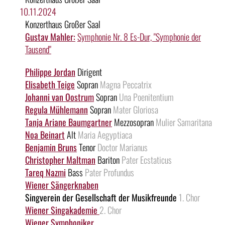
10.11.2024
Konzerthaus Großer Saal
Gustav Mahler:
Symphonie Nr. 8 Es-Dur, "Symphonie der
Tausend"
Philippe Jordan
Dirigent
Elisabeth Teige
Sopran
Magna Peccatrix
Johanni van Oostrum
Sopran
Una Poenitentium
Regula Mühlemann
Sopran
Mater Gloriosa
Tanja Ariane Baumgartner
Mezzosopran
Mulier Samaritana
Noa Beinart
Alt
Maria Aegyptiaca
Benjamin Bruns
Tenor
Doctor Marianus
Christopher Maltman
Bariton
Pater Ecstaticus
Tareq Nazmi
Bass
Pater Profundus
Wiener Sängerknaben
Singverein der Gesellschaft der Musikfreunde
1. Chor
Wiener Singakademie
2. Chor
Wiener Symphoniker