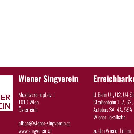
Wiener Singverein
Erreichbark
Musikvereinsplatz 1
U-Bahn U1, U2, U4 Sta
1010 Wien
Straßenbahn 1, 2, 62, 
Österreich
Autobus 3A, 4A, 59A
Wiener Lokalbahn
office@wiener-singverein.at
www.singverein.at
zu den Wiener Linien