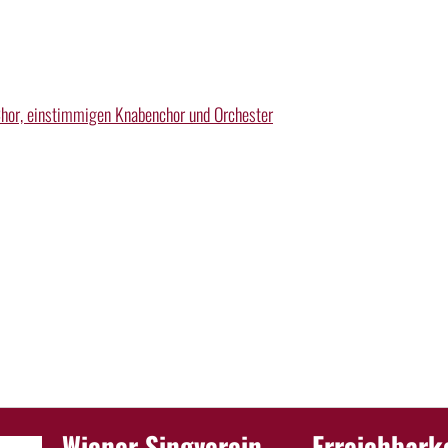
Chor, einstimmigen Knabenchor und Orchester
Wiener Singverein
Erreichbark