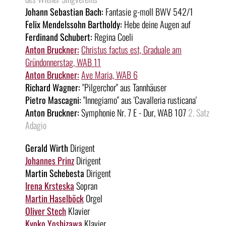
Johann Sebastian Bach:
Fantasie g-moll BWV 542/1
Felix Mendelssohn Bartholdy:
Hebe deine Augen auf
Ferdinand Schubert:
Regina Coeli
Anton Bruckner:
Christus factus est, Graduale am
Gründonnerstag, WAB 11
Anton Bruckner:
Ave Maria, WAB 6
Richard Wagner:
"Pilgerchor" aus Tannhäuser
Pietro Mascagni:
"Innegiamo" aus 'Cavalleria rusticana'
Anton Bruckner:
Symphonie Nr. 7 E - Dur, WAB 107
2. Satz
Adagio
Gerald Wirth
Dirigent
Johannes Prinz
Dirigent
Martin Schebesta
Dirigent
Irena Krsteska
Sopran
Martin Haselböck
Orgel
Oliver Stech
Klavier
Kyoko Yoshizawa
Klavier