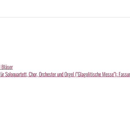
d Bläser
ür Soloquartett, Chor, Orchester und Orgel ("Glagolitische Messe"); Fass