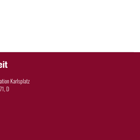
eit
tion Karlsplatz
71, D