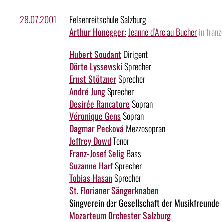
28.07.2001
Felsenreitschule Salzburg
Arthur Honegger:
Jeanne d'Arc au Bucher
in fran
Hubert Soudant
Dirigent
Dörte Lyssewski
Sprecher
Ernst Stötzner
Sprecher
André Jung
Sprecher
Desirée Rancatore
Sopran
Véronique Gens
Sopran
Dagmar Pecková
Mezzosopran
Jeffrey Dowd
Tenor
Franz-Josef Selig
Bass
Suzanne Harf
Sprecher
Tobias Hasan
Sprecher
St. Florianer Sängerknaben
Singverein der Gesellschaft der Musikfreunde
Mozarteum Orchester Salzburg