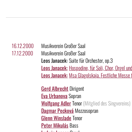
16.12.2000
Musikverein Großer Saal
17.12.2000
Musikverein Großer Saal
Leos Janacek:
Suite für Orchester, op.3
Leos Janacek:
Hospodine, für Soli, Chor, Orgel un
Leos Janacek:
Msa Glagolskaja. Festliche Messe f
Gerd Albrecht
Dirigent
Eva Urbanova
Sopran
Wolfgang Adler
Tenor
(Mitglied des Singvereins)
Dagmar Pecková
Mezzosopran
Glenn Winslade
Tenor
Peter Mikulás
Bass