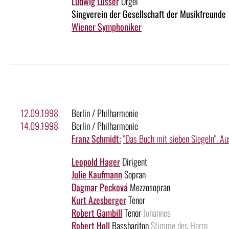
Ludwig Lusser
Orgel
Singverein der Gesellschaft der Musikfreunde
Wiener Symphoniker
12.09.1998
Berlin / Philharmonie
14.09.1998
Berlin / Philharmonie
Franz Schmidt:
"Das Buch mit sieben Siegeln". Au
Leopold Hager
Dirigent
Julie Kaufmann
Sopran
Dagmar Pecková
Mezzosopran
Kurt Azesberger
Tenor
Robert Gambill
Tenor
Johannes
Robert Holl
Bassbariton
Stimme des Herrn