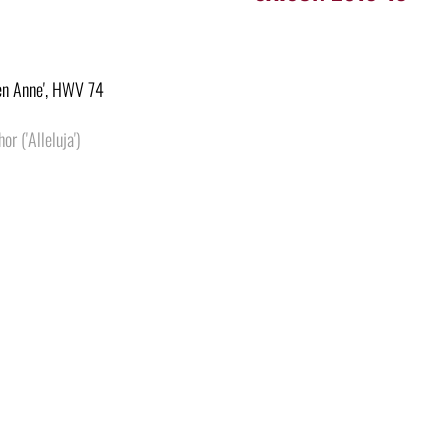
een Anne', HWV 74
r ('Alleluja')