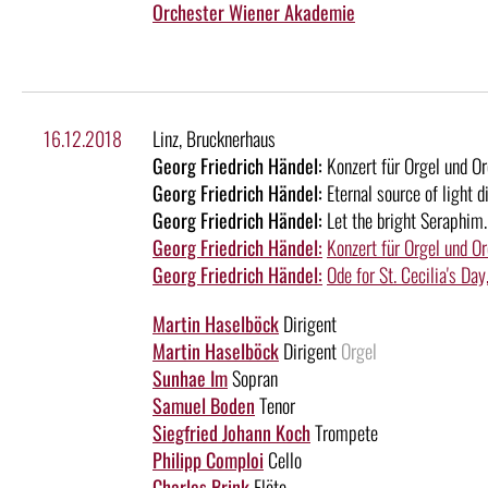
Orchester Wiener Akademie
16.12.2018
Linz, Brucknerhaus
Georg Friedrich Händel:
Konzert für Orgel und O
Georg Friedrich Händel:
Eternal source of light 
Georg Friedrich Händel:
Let the bright Seraphim.
Georg Friedrich Händel:
Konzert für Orgel und O
Georg Friedrich Händel:
Ode for St. Cecilia's D
Martin Haselböck
Dirigent
Martin Haselböck
Dirigent
Orgel
Sunhae Im
Sopran
Samuel Boden
Tenor
Siegfried Johann Koch
Trompete
Philipp Comploi
Cello
Charles Brink
Flöte