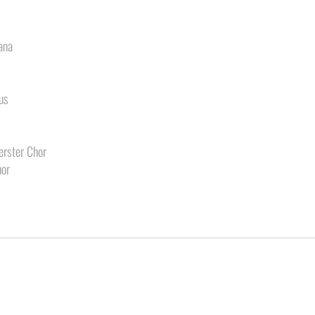
ana
us
erster Chor
hor