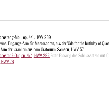
rchester g-Moll, op. 4/1, HWV 289
divine. Eingangs-Arie für Mezzosopran, aus der 'Ode for the birthday of Qu
 Arie der Israelitin aus dem Oratorium 'Samson', HWV 57
rchester F-Dur, op. 4/4, HWV 292
Erste Fassung des Schlusssatzes mit Cho
ay, HWV 76