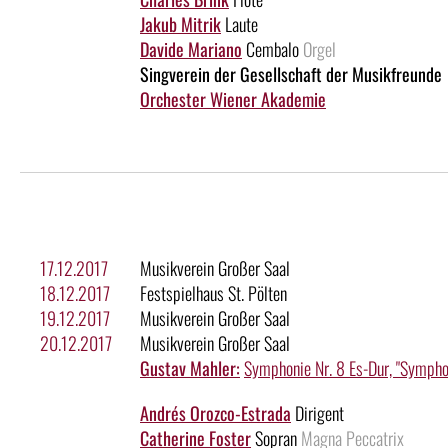
Jakub Mitrik
Laute
Davide Mariano
Cembalo
Orgel
Singverein der Gesellschaft der Musikfreunde
Orchester Wiener Akademie
17.12.2017
Musikverein Großer Saal
18.12.2017
Festspielhaus St. Pölten
19.12.2017
Musikverein Großer Saal
20.12.2017
Musikverein Großer Saal
Gustav Mahler:
Symphonie Nr. 8 Es-Dur, "Sympho
Andrés Orozco-Estrada
Dirigent
Catherine Foster
Sopran
Magna Peccatrix