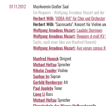
01.11.2012
Musikverein Großer Saal
Ein Requiem - Wolfgang Amadeus Mozart und der 
Herbert Willi:
"ABBA-MA" für Chor und Orchester
Herbert Willi:
"Sacrosanto". Konzert für Violine u
Wolfgang Amadeus Mozart:
Laudate Dominum
Wolfgang Amadeus Mozart:
Requiem d-moll KV
Sachs, nach einer Idee von Manfred Honeck)
Wolfgang Amadeus Mozart:
Ave verum corpus 
Manfred Honeck
Dirigent
Michael Heltau
Sprecher
Nikolaj Znaider
Violine
Sunhae Im
Sopran
Gerhild Romberger
Alt
Paul Appleby
Tenor
Liang Li
Bass
Michael Heltau
Sprecher
Choralschola der Wiener Hofburgkapelle