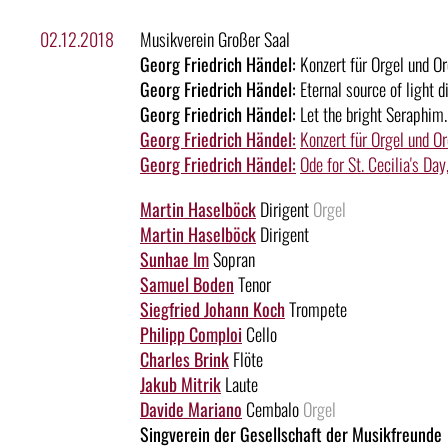
02.12.2018
Musikverein Großer Saal
Georg Friedrich Händel:
Konzert für Orgel und O
Georg Friedrich Händel:
Eternal source of light 
Georg Friedrich Händel:
Let the bright Seraphim.
Georg Friedrich Händel:
Konzert für Orgel und O
Georg Friedrich Händel:
Ode for St. Cecilia's D
Martin Haselböck
Dirigent
Orgel
Martin Haselböck
Dirigent
Sunhae Im
Sopran
Samuel Boden
Tenor
Siegfried Johann Koch
Trompete
Philipp Comploi
Cello
Charles Brink
Flöte
Jakub Mitrik
Laute
Davide Mariano
Cembalo
Orgel
Singverein der Gesellschaft der Musikfreunde