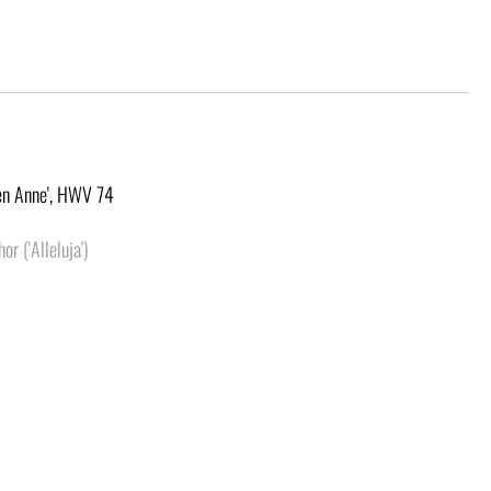
een Anne', HWV 74
r ('Alleluja')