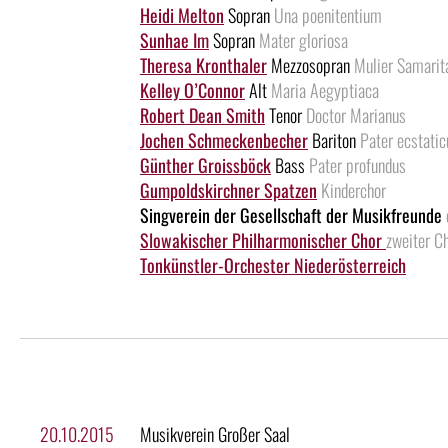
Heidi Melton
Sopran
Una poenitentium
Sunhae Im
Sopran
Mater gloriosa
Theresa Kronthaler
Mezzosopran
Mulier Samarit
Kelley O’Connor
Alt
Maria Aegyptiaca
Robert Dean Smith
Tenor
Doctor Marianus
Jochen Schmeckenbecher
Bariton
Pater ecstatic
Günther Groissböck
Bass
Pater profundus
Gumpoldskirchner Spatzen
Kinderchor
Singverein der Gesellschaft der Musikfreunde
Slowakischer Philharmonischer Chor
zweiter C
Tonkünstler-Orchester Niederösterreich
20.10.2015
Musikverein Großer Saal