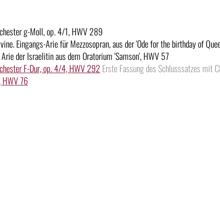
rchester g-Moll, op. 4/1, HWV 289
divine. Eingangs-Arie für Mezzosopran, aus der 'Ode for the birthday of Qu
 Arie der Israelitin aus dem Oratorium 'Samson', HWV 57
rchester F-Dur, op. 4/4, HWV 292
Erste Fassung des Schlusssatzes mit Cho
ay, HWV 76