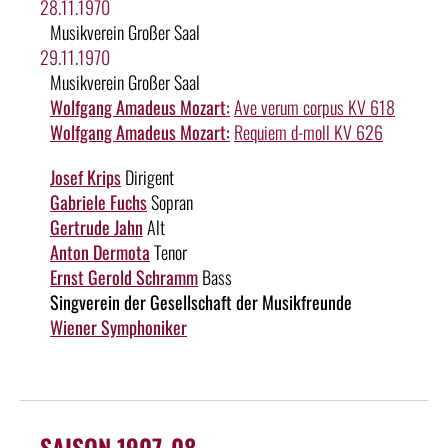
28.11.1970
Musikverein Großer Saal
29.11.1970
Musikverein Großer Saal
Wolfgang Amadeus Mozart:
Ave verum corpus KV 618
Wolfgang Amadeus Mozart:
Requiem d-moll KV 626
Josef Krips
Dirigent
Gabriele Fuchs
Sopran
Gertrude Jahn
Alt
Anton Dermota
Tenor
Ernst Gerold Schramm
Bass
Singverein der Gesellschaft der Musikfreunde
Wiener Symphoniker
SAISON 1907-08