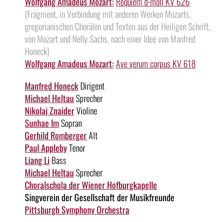
Wolfgang Amadeus Mozart:
Requiem d-moll KV 626
(Fragment, in Verbindung mit anderen Werken Mozarts,
gregorianischen Chorälen und Texten aus der Heiligen Schrift,
von Mozart und Nelly Sachs, nach einer Idee von Manfred
Honeck)
Wolfgang Amadeus Mozart:
Ave verum corpus KV 618
Manfred Honeck
Dirigent
Michael Heltau
Sprecher
Nikolaj Znaider
Violine
Sunhae Im
Sopran
Gerhild Romberger
Alt
Paul Appleby
Tenor
Liang Li
Bass
Michael Heltau
Sprecher
Choralschola der Wiener Hofburgkapelle
Singverein der Gesellschaft der Musikfreunde
Pittsburgh Symphony Orchestra