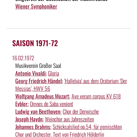
Wiener Symphoniker
SAISON 1971-72
16.02.1972
Musikverein Großer Saal
Antonio Vivaldi:
Gloria
Georg Friedrich Händel:
'Halleluja' aus dem Oratorium 'Der
Messias', HWV 56
Wolfgang Amadeus Mozart:
Ave verum corpus KV 618
Eybler:
Omnes de Saba venient
Ludwig van Beethoven:
Chor der Derwische
Joseph Haydn:
Weinchor aus Jahreszeiten
Johannes Brahms:
Schicksalslied op.54, für gemischten
Chor und Orchester. Text von Friedrich Hölderlin