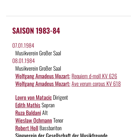
SAISON 1983-84
07.01.1984
Musikverein Großer Saal
08.01.1984
Musikverein Großer Saal
Wolfgang Amadeus Mozart:
Requiem d-moll KV 626
Wolfgang Amadeus Mozart:
Ave verum corpus KV 618
Lovro von Matacic
Dirigent
Edith Mathis
Sopran
Ruza Baldani
Alt
Wieslaw Ochmann
Tenor
Robert Holl
Bassbariton
Singverein der Gesellschaft der Musikfreunde