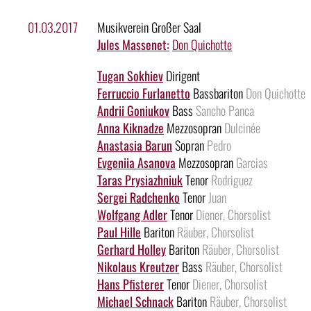
01.03.2017
Musikverein Großer Saal
Jules Massenet:
Don Quichotte
Tugan Sokhiev
Dirigent
Ferruccio Furlanetto
Bassbariton
Don Quichotte
Andrii Goniukov
Bass
Sancho Panca
Anna Kiknadze
Mezzosopran
Dulcinée
Anastasia Barun
Sopran
Pedro
Evgeniia Asanova
Mezzosopran
Garcias
Taras Prysiazhniuk
Tenor
Rodriguez
Sergei Radchenko
Tenor
Juan
Wolfgang Adler
Tenor
Diener, Chorsolist
Paul Hille
Bariton
Räuber, Chorsolist
Gerhard Holley
Bariton
Räuber, Chorsolist
Nikolaus Kreutzer
Bass
Räuber, Chorsolist
Hans Pfisterer
Tenor
Diener, Chorsolist
Michael Schnack
Bariton
Räuber, Chorsolist