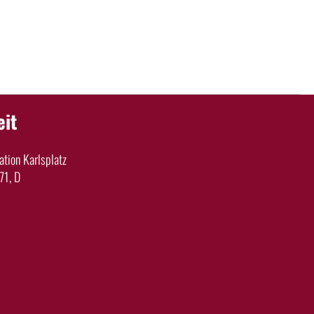
eit
tion Karlsplatz
71, D