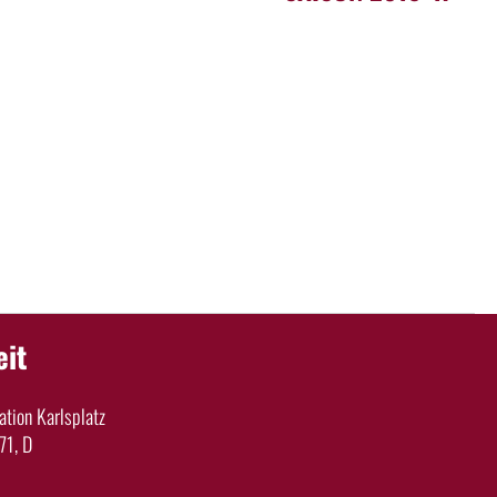
eit
tion Karlsplatz
71, D