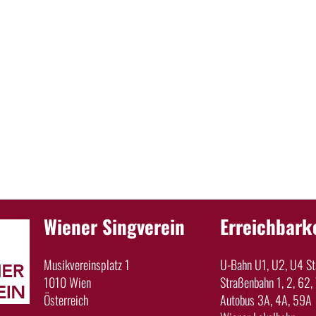
Wiener Singverein
Erreichbark
Musikvereinsplatz 1
U-Bahn U1, U2, U4 Sta
1010 Wien
Straßenbahn 1, 2, 62, 
Österreich
Autobus 3A, 4A, 59A